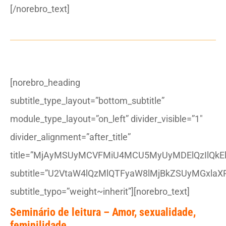
[/norebro_text]
[norebro_heading
subtitle_type_layout=”bottom_subtitle”
module_type_layout=”on_left” divider_visible=”1″
divider_alignment=”after_title”
title=”MjAyMSUyMCVFMiU4MCU5MyUyMDElQzIlQkE
subtitle=”U2VtaW4lQzMlQTFyaW8lMjBkZSUyMGxlaX
subtitle_typo=”weight~inherit”][norebro_text]
Seminário de leitura –
Amor, sexualidade,
feminilidade