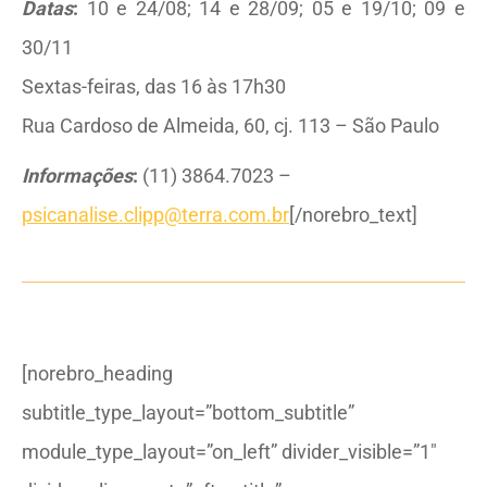
Datas
:
10 e 24/08; 14 e 28/09; 05 e 19/10; 09 e
30/11
Sextas-feiras, das 16 às 17h30
Rua Cardoso de Almeida, 60, cj. 113 – São Paulo
Informações
:
(11) 3864.7023 –
psicanalise.clipp@terra.com.br
[/norebro_text]
[norebro_heading
subtitle_type_layout=”bottom_subtitle”
module_type_layout=”on_left” divider_visible=”1″