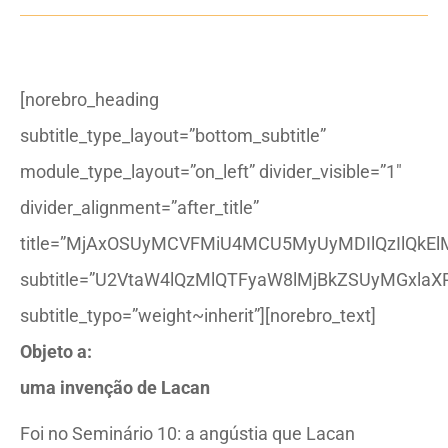
[norebro_heading
subtitle_type_layout=”bottom_subtitle”
module_type_layout=”on_left” divider_visible=”1″
divider_alignment=”after_title”
title=”MjAxOSUyMCVFMiU4MCU5MyUyMDIlQzIlQkEl
subtitle=”U2VtaW4lQzMlQTFyaW8lMjBkZSUyMGxlaX
subtitle_typo=”weight~inherit”][norebro_text]
Objeto a:
uma invenção de Lacan
Foi no Seminário 10: a angústia que Lacan