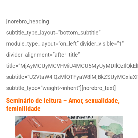
[norebro_heading
subtitle_type_layout=”bottom_subtitle”
module_type_layout=”on_left” divider_visible=”1″
divider_alignment=”after_title”
title=”MjAyMCUyMCVFMiU4MCU5MyUyMDIlQzIlQkEl
subtitle=”U2VtaW4lQzMlQTFyaW8lMjBkZSUyMGxlaX
subtitle_typo=”weight~inherit”][norebro_text]
Seminário de leitura –
Amor, sexualidade,
feminilidade