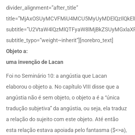
divider_alignment=”after_title”
title=”MjAxOSUyMCVFMiU4MCU5MyUyMDElQzIlQkEl
subtitle=”U2VtaW4lQzMlQTFyaW8lMjBkZSUyMGxla
subtitle_typo=”weight~inherit”][norebro_text]
Objeto a:
uma invenção de Lacan
Foi no Seminário 10: a angústia que Lacan
elaborou o objeto a. No capítulo VIII disse que a
angústia não é sem objeto, o objeto a é a “única
tradução subjetiva” da angústia, ou seja, ela traduz
a relação do sujeito com este objeto. Até então
esta relação estava apoiada pelo fantasma ($<>a),