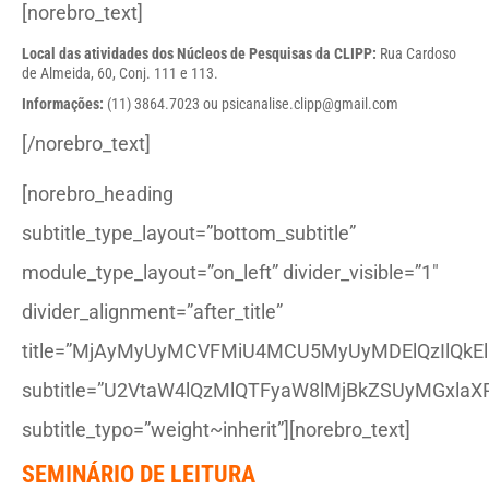
[norebro_text]
Local das atividades dos Núcleos de Pesquisas da CLIPP:
Rua Cardoso
de Almeida, 60, Conj. 111 e 113.
Informações:
(11) 3864.7023 ou
psicanalise.clipp@gmail.com
[/norebro_text]
[norebro_heading
subtitle_type_layout=”bottom_subtitle”
module_type_layout=”on_left” divider_visible=”1″
divider_alignment=”after_title”
title=”MjAyMyUyMCVFMiU4MCU5MyUyMDElQzIlQkEl
subtitle=”U2VtaW4lQzMlQTFyaW8lMjBkZSUyMGxlaX
subtitle_typo=”weight~inherit”][norebro_text]
SEMINÁRIO DE LEITURA