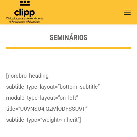
Search:
SEMINÁRIOS
[norebro_heading
subtitle_type_layout=”bottom_subtitle”
module_type_layout=”on_left”
title=”U0VNSU4lQzMlODFSSU9T”
subtitle_typo=”weight~inherit”]