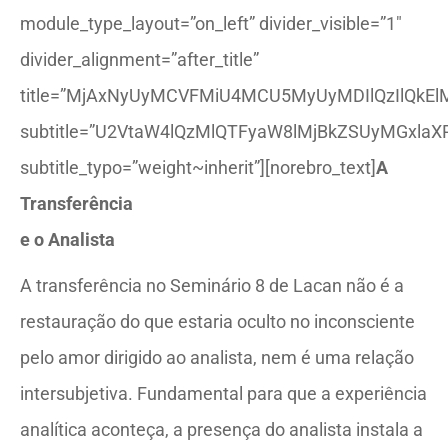
module_type_layout=”on_left” divider_visible=”1″
divider_alignment=”after_title”
title=”MjAxNyUyMCVFMiU4MCU5MyUyMDIlQzIlQkEl
subtitle=”U2VtaW4lQzMlQTFyaW8lMjBkZSUyMGxlaX
subtitle_typo=”weight~inherit”][norebro_text]
A
Transferência
e o Analista
A transferência no Seminário 8 de Lacan não é a
restauração do que estaria oculto no inconsciente
pelo amor dirigido ao analista, nem é uma relação
intersubjetiva. Fundamental para que a experiência
analítica aconteça, a presença do analista instala a