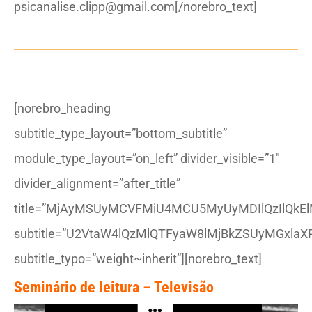
psicanalise.clipp@gmail.com[/norebro_text]
[norebro_heading
subtitle_type_layout=”bottom_subtitle”
module_type_layout=”on_left” divider_visible=”1″
divider_alignment=”after_title”
title=”MjAyMSUyMCVFMiU4MCU5MyUyMDIlQzIlQkEl
subtitle=”U2VtaW4lQzMlQTFyaW8lMjBkZSUyMGxlaX
subtitle_typo=”weight~inherit”][norebro_text]
Seminário de leitura –
Televisão