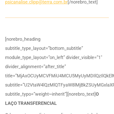
psicanalise.clipp@terra.com.br
[/norebro_text]
[norebro_heading
subtitle_type_layout=”bottom_subtitle”
module_type_layout=”on_left” divider_visible=”1″
divider_alignment=”after_title”
title=”MjAxOCUyMCVFMiU4MCU5MyUyMDIlQzIlQkEl
subtitle=”U2VtaW4lQzMlQTFyaW8lMjBkZSUyMGxlaX
subtitle_typo=”weight~inherit”][norebro_text]
O
LAÇO TRANSFERENCIAL