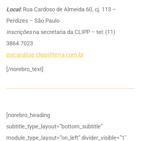
Local
:
Rua Cardoso de Almeida 60, cj. 113 –
Perdizes – São Paulo
Inscrições
na secretaria da CLIPP – tel: (11)
3864.7023
psicanálise.clipp@terra.com.br
[/norebro_text]
[norebro_heading
subtitle_type_layout=”bottom_subtitle”
module_type_layout=”on_left” divider_visible=”1″