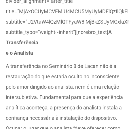
divider_alignment=”after_title”
title=”MjAxOCUyMCVFMiU4MCU5MyUyMDElQzIlQkEl
subtitle=”U2VtaW4lQzMlQTFyaW8lMjBkZSUyMGxlaX
subtitle_typo=”weight~inherit”][norebro_text]
A
Transferência
e o Analista
A transferência no Seminário 8 de Lacan não é a
restauração do que estaria oculto no inconsciente
pelo amor dirigido ao analista, nem é uma relação
intersubjetiva. Fundamental para que a experiência
analítica aconteça, a presença do analista instala a
confiança necessária à instalação do dispositivo.
Ocupar o lugar que o analista “deve oferecer como