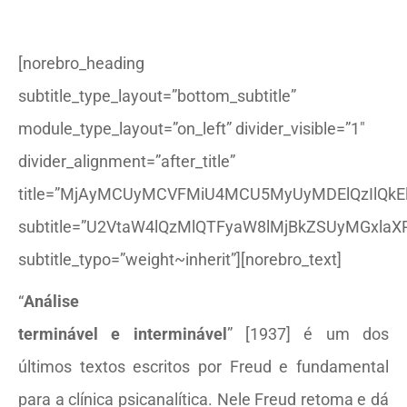
[norebro_heading
subtitle_type_layout=”bottom_subtitle”
module_type_layout=”on_left” divider_visible=”1″
divider_alignment=”after_title”
title=”MjAyMCUyMCVFMiU4MCU5MyUyMDElQzIlQkE
subtitle=”U2VtaW4lQzMlQTFyaW8lMjBkZSUyMGxlaX
subtitle_typo=”weight~inherit”][norebro_text]
“
Análise
terminável e interminável
” [1937] é um dos
últimos textos escritos por Freud e fundamental
para a clínica psicanalítica. Nele Freud retoma e dá