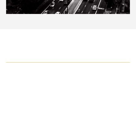
A Clipp
A
Clínica Lacaniana de Atendimento e Pesquisas
em Psicanálise
é uma instituição de orientação
lacaniana. Foi fundada em 19 de agosto de 2003 e
é associada ao Instituto do Campo Freudiano de
São Paulo.
Tem como objetivos o atendimento clínico