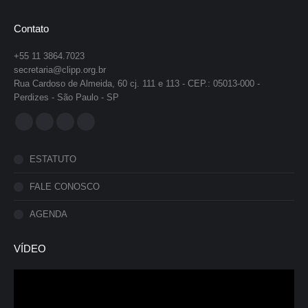
Contato
+55 11 3864.7023
secretaria@clipp.org.br
Rua Cardoso de Almeida, 60 cj. 111 e 113 - CEP.: 05013-000 -
Perdizes - São Paulo - SP
Encontre-nos em:
Facebook
YouTube
Instagram
Whatsapp
page
page
page
page
ESTATUTO
opens
opens
opens
opens
in
in
in
in
FALE CONOSCO
new
new
new
new
AGENDA
window
window
window
window
VÍDEO
Tocador
de
vídeo