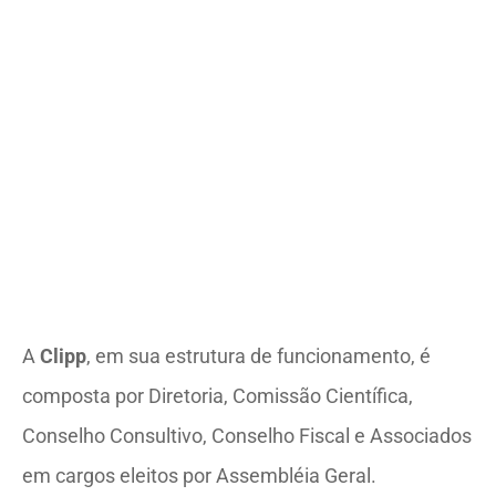
preferencial à população de baixa renda, a
educação e a formação em psicanálise, através da
realização de estudos, pesquisas, cursos e
supervisões de trabalho. Suas atividades estão
voltadas para a produção de conhecimento técnico
e científico em psicanálise, saúde e cultura.
A
Clipp
, em sua estrutura de funcionamento, é
composta por Diretoria, Comissão Científica,
Conselho Consultivo, Conselho Fiscal e Associados
em cargos eleitos por Assembléia Geral.