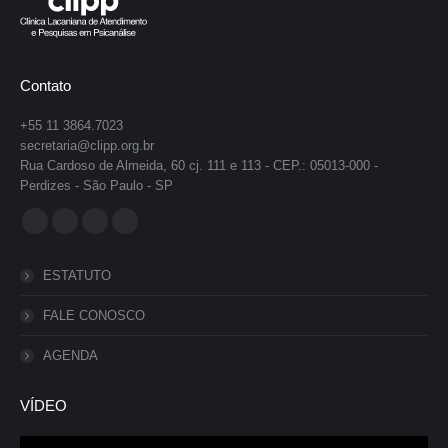
Contato
+55 11 3864.7023
secretaria@clipp.org.br
Rua Cardoso de Almeida, 60 cj. 111 e 113 - CEP.: 05013-000 -
Perdizes - São Paulo - SP
Encontre-nos em:
Facebook
YouTube
Instagram
Whatsapp
page
page
page
page
ESTATUTO
opens
opens
opens
opens
in
in
in
in
FALE CONOSCO
new
new
new
new
AGENDA
window
window
window
window
VÍDEO
Tocador