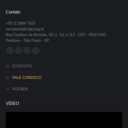
Contato
+55 11 3864.7023
secretaria@clipp.org.br
Rua Cardoso de Almeida, 60 cj. 111 e 113 - CEP.: 05013-000 -
Perdizes - São Paulo - SP
Encontre-nos em:
Facebook
YouTube
Instagram
Whatsapp
page
page
page
page
ESTATUTO
opens
opens
opens
opens
in
in
in
in
FALE CONOSCO
new
new
new
new
AGENDA
window
window
window
window
VÍDEO
Tocador
de
vídeo