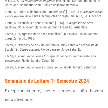
Miller, J.-A.
La transferencia negativa
. Escuela del Campo Freudiano de
Barcelona. Seminário sobre Politica de la transferencia.
Freud, S. “Sobre a dinâmica da transferência” [1912]. In
Fundamentos da
clínica psicanalítica
. Obras incompletas de Sigmund Freud, Ed. Autêntica.
Freud, S. As pulsões e seus destinos” [1915]. In
As pulsões e seus
destinos
. Obras incompletas de Sigmund Freud, Ed. Autêntica.
Lacan, J. “A agressividade em psicanálise”, in
Escritos.
Rio de Janeiro:
Jorge Zahar Ed., 1998.
Lacan, J. “Proposição de 9 de outubro de 1967 sobre o psicanalista da
Escola”, in
Outros escritos.
Rio de Janeiro: Jorge Zahar Ed.
Lacan, J.
O seminário, livro 11: os quatro conceitos fundamentais da
psicanálise
. Rio de Janeiro: Zahar Ed.
Lacan, J.
O seminário, livro 20: mais, ainda
. Rio de Janeiro: Zahar Ed.
Seminário de Leitura 1º Semestre 2024
Excepcionalmente, neste semestre não haverá
esta atividade.