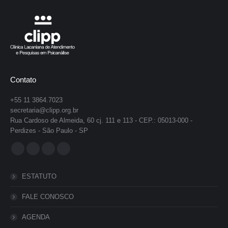
Contato
+55 11 3864.7023
secretaria@clipp.org.br
Rua Cardoso de Almeida, 60 cj. 111 e 113 - CEP.: 05013-000 -
Perdizes - São Paulo - SP
Encontre-nos em:
Facebook
YouTube
Instagram
Whatsapp
page
page
page
page
ESTATUTO
opens
opens
opens
opens
in
in
in
in
FALE CONOSCO
new
new
new
new
AGENDA
window
window
window
window