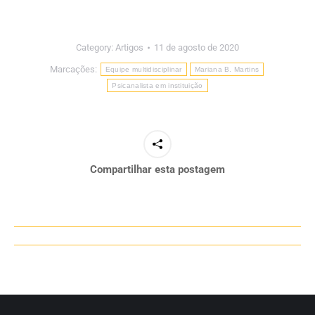
Category:
Artigos
11 de agosto de 2020
Marcações:
Equipe multidisciplinar
Mariana B. Martins
Psicanalista em instituição
Compartilhar esta postagem
Navegação
de
post: