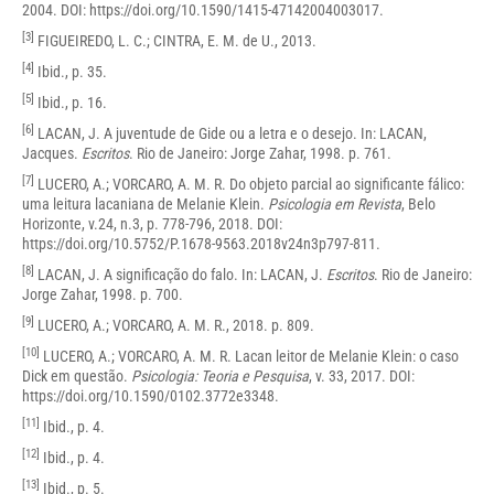
2004. DOI:
https://doi.org/10.1590/1415-47142004003017
.
[3]
FIGUEIREDO, L. C.; CINTRA, E. M. de U., 2013.
[4]
Ibid., p. 35.
[5]
Ibid., p. 16.
[6]
LACAN, J. A juventude de Gide ou a letra e o desejo. In: LACAN,
Jacques.
Escritos
. Rio de Janeiro: Jorge Zahar, 1998. p. 761.
[7]
LUCERO, A.; VORCARO, A. M. R. Do objeto parcial ao significante fálico:
uma leitura lacaniana de Melanie Klein.
Psicologia em Revista
, Belo
Horizonte, v.24, n.3, p. 778-796, 2018. DOI:
https://doi.org/10.5752/P.1678-9563.2018v24n3p797-81
1
.
[8]
LACAN, J. A significação do falo. In: LACAN, J.
Escritos
. Rio de Janeiro:
Jorge Zahar, 1998. p. 700.
[9]
LUCERO, A.; VORCARO, A. M. R., 2018. p. 809.
[10]
LUCERO, A.; VORCARO, A. M. R. Lacan leitor de Melanie Klein: o caso
Dick em questão.
Psicologia: Teoria e Pesquisa
, v. 33, 2017. DOI:
https://doi.org/10.1590/0102.3772e3348
.
[11]
Ibid., p. 4.
[12]
Ibid., p. 4.
[13]
Ibid., p. 5.