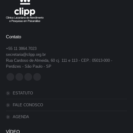
Contato
+55 11 3864.7023
secretaria@clipp.org.br
Rua Cardoso de Almeida, 60 cj. 111 e 113 - CEP.: 05013-000 -
Perdizes - São Paulo - SP
Encontre-nos em:
Facebook
YouTube
Instagram
Whatsapp
page
page
page
page
ESTATUTO
opens
opens
opens
opens
in
in
in
in
FALE CONOSCO
new
new
new
new
AGENDA
window
window
window
window
VÍDEO