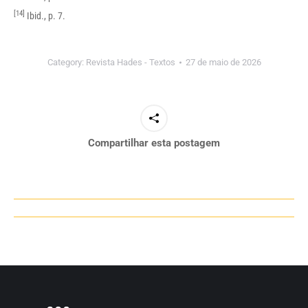
[14]
Ibid., p. 7.
Category:
Revista Hades - Textos
27 de maio de 2026
Compartilhar esta postagem
Navegação
de
post: