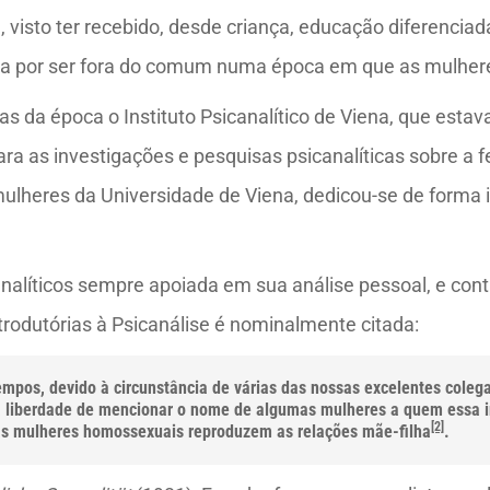
 visto ter recebido, desde criança, educação diferenciad
va por ser fora do comum numa época em que as mulheres
as da época o Instituto Psicanalítico de Viena, que estav
a as investigações e pesquisas psicanalíticas sobre a f
lheres da Universidade de Viena, dedicou-se de forma i
líticos sempre apoiada em sua análise pessoal, e cont
trodutórias à Psicanálise é nominalmente citada:
empos, devido à circunstância de várias das nossas excelentes cole
 liberdade de mencionar o nome de algumas mulheres a quem essa in
[2]
as mulheres homossexuais reproduzem as relações mãe-filha
.