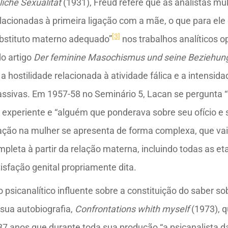
iche Sexualität
(1931), Freud refere que as analistas m
ionadas à primeira ligação com a mãe, o que para ele er
[3]
ubstituto materno adequado”
nos trabalhos analíticos
do artigo
Der feminine Masochismus und seine Beziehung 
 hostilidade relacionada à atividade fálica e a intensi
assivas. Em 1957-58 no Seminário 5, Lacan se pergunta
experiente e “alguém que ponderava sobre seu ofício e 
sfação na mulher se apresenta de forma complexa, que v
ompleta à partir da relação materna, incluindo todas as 
sfação genital propriamente dita.
 psicanalítico influente sobre a constituição do saber s
 sua autobiografia,
Confrontations whith myself
(1973), q
87 anos que durante toda sua produção “a psicanalista da