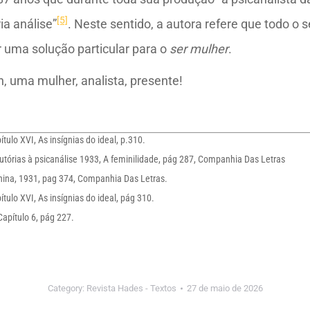
[5]
ia análise”
. Neste sentido, a autora refere que todo o 
r uma solução particular para o
ser mulher
.
, uma mulher, analista, presente!
tulo XVI, As insígnias do ideal, p.310.
utórias à psicanálise 1933, A feminilidade, pág 287, Companhia Das Letras
nina, 1931, pag 374, Companhia Das Letras.
tulo XVI, As insígnias do ideal, pág 310.
apítulo 6, pág 227.
Category:
Revista Hades - Textos
27 de maio de 2026