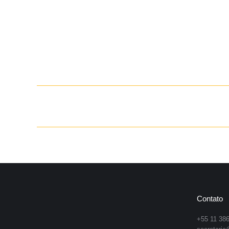
Navegação
de
post:
Contato
+55 11 38