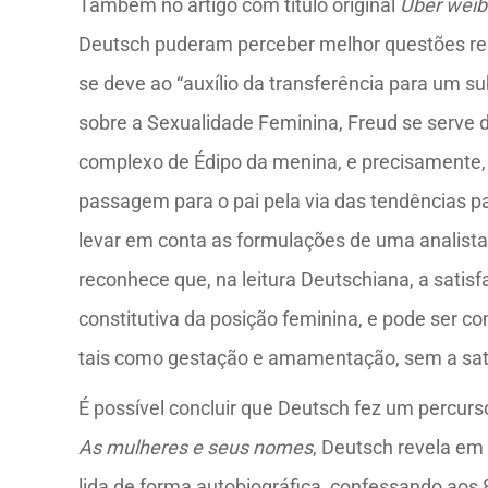
Também no artigo com título original
Über weibl
Deutsch puderam perceber melhor questões relac
se deve ao “auxílio da transferência para um s
sobre a Sexualidade Feminina, Freud se serve 
complexo de Édipo da menina, e precisamente, a
passagem para o pai pela via das tendências p
levar em conta as formulações de uma analista 
reconhece que, na leitura Deutschiana, a sati
constitutiva da posição feminina, e pode ser c
tais como gestação e amamentação, sem a sati
É possível concluir que Deutsch fez um percurso
As mulheres e seus nomes
, Deutsch revela em
lida de forma autobiográfica, confessando aos 