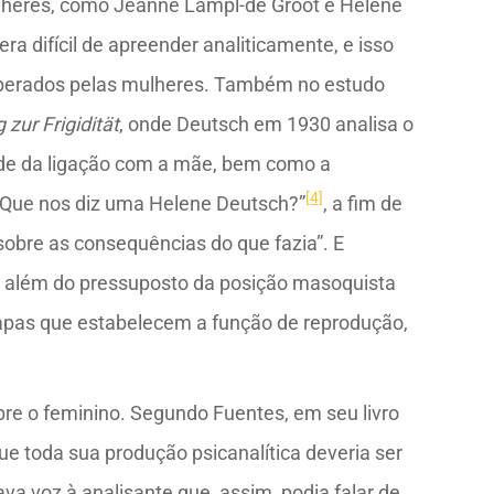
ulheres, como Jeanne Lampl-de Groot e Helene
a difícil de apreender analiticamente, e isso
 operados pelas mulheres. Também no estudo
zur Frigidität
, onde Deutsch em 1930 analisa o
dade da ligação com a mãe, bem como a
[4]
 “Que nos diz uma Helene Deutsch?”
, a fim de
sobre as consequências do que fazia”. E
ai além do pressuposto da posição masoquista
etapas que estabelecem a função de reprodução,
obre o feminino. Segundo Fuentes, em seu livro
ue toda sua produção psicanalítica deveria ser
va voz à analisante que, assim, podia falar de