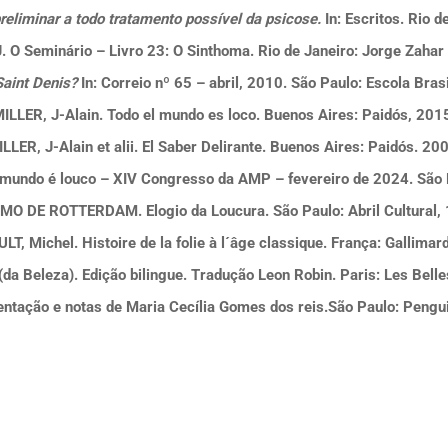
eliminar a todo tratamento possível da psicose.
In: Escritos. Rio 
 O Seminário – Livro 23: O Sinthoma. Rio de Janeiro: Jorge Zahar
Saint Denis?
In: Correio nº 65 – abril, 2010. São Paulo: Escola Brasi
ILLER, J-Alain. Todo el mundo es loco. Buenos Aires: Paidós, 201
LLER, J-Alain et alii. El Saber Delirante. Buenos Aires: Paidós. 20
mundo é louco – XIV Congresso da AMP – fevereiro de 2024. São 
O DE ROTTERDAM. Elogio da Loucura. São Paulo: Abril Cultural,
T, Michel. Histoire de la folie à l´âge classique. França: Gallimar
da Beleza). Edição bilingue. Tradução Leon Robin. Paris: Les Belle
entação e notas de Maria Cecília Gomes dos reis.São Paulo: Peng