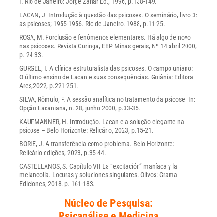
I. Rio de Janeiro: Jorge Zahar Ed., 1996, p.138-149.
LACAN, J. Introdução à questão das psicoses. O seminário, livro 3:
as psicoses; 1955-1956. Rio de Janeiro, 1988, p.11-25.
ROSA, M. Forclusão e fenômenos elementares. Há algo de novo
nas psicoses. Revista Curinga, EBP Minas gerais, Nº 14 abril 2000,
p. 24-33.
GURGEL, I. A clínica estruturalista das psicoses. O campo uniano:
O último ensino de Lacan e suas consequências. Goiânia: Editora
Ares,2022, p.221-251.
SILVA, Rômulo, F. A sessão analítica no tratamento da psicose. In:
Opção Lacaniana, n. 28, junho 2000, p.33-35.
KAUFMANNER, H. Introdução. Lacan e a solução elegante na
psicose – Belo Horizonte: Relicário, 2023, p.15-21.
BORIE, J. A transferência como problema. Belo Horizonte:
Relicário edições, 2023, p.35-44.
CASTELLANOS, S. Capítulo VII La “excitación” maníaca y la
melancolia. Locuras y soluciones singulares. Olivos: Grama
Ediciones, 2018, p. 161-183.
Núcleo de Pesquisa:
Psicanálise e Medicina