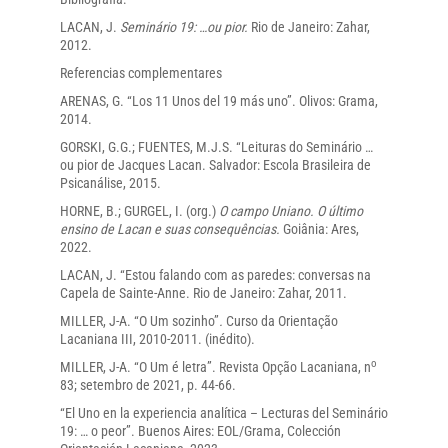
LACAN, J.
Seminário 19: …ou pior.
Rio de Janeiro: Zahar,
2012.
Referencias complementares
ARENAS, G. “Los 11 Unos del 19 más uno”. Olivos: Grama,
2014.
GORSKI, G.G.; FUENTES, M.J.S. “Leituras do Seminário …
ou pior de Jacques Lacan. Salvador: Escola Brasileira de
Psicanálise, 2015.
HORNE, B.; GURGEL, I. (org.)
O campo Uniano. O último
ensino de Lacan e suas consequências.
Goiânia: Ares,
2022.
LACAN, J. “Estou falando com as paredes: conversas na
Capela de Sainte-Anne. Rio de Janeiro: Zahar, 2011.
MILLER, J-A. “O Um sozinho”
.
Curso da Orientação
Lacaniana III, 2010-2011. (inédito).
o
MILLER, J-A. “O Um é letra”. Revista Opção Lacaniana, n
83; setembro de 2021, p. 44-66.
“El Uno en la experiencia analítica – Lecturas del Seminário
19: … o peor”. Buenos Aires: EOL/Grama, Colección