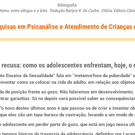
Bibliografia:
ismo, entre alíngua e a letra. Tradução Bartyra R. De Castro. Vitória: Editora Cân
quisas em Psicanálise e Atendimento de Crianças 
recusa: como os adolescentes enfrentam, hoje, o 
rês Ensaios da Sexualidade” fala em “metamorfose da puberdade” e
 inventar como se colocar na vida de adulto, em relação aos objeto
a de posição frente ao gozo. Não falaremos em desenvolvimento, 
rar garantias. Só no depois será possível saber as consequência
o novo destes últimos anos é que passou-se de criar e inventar obj
que eles são um tapa-buraco da castração, levando a um modo de 
 o adolescente em perder parte do gozo, que está em jogo nessa u
tempos lógicos da travessia da adolescência, definidos por Lacan 