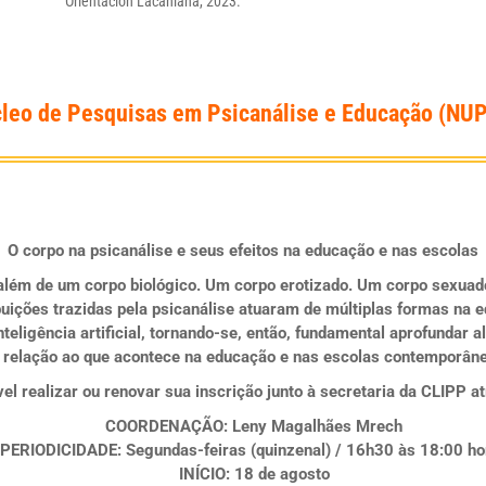
Orientación Lacaniana, 2023.
leo de Pesquisas em Psicanálise e Educação (NU
O corpo na psicanálise e seus efeitos na educação e nas escolas
lém de um corpo biológico. Um corpo erotizado. Um corpo sexuado
ibuições trazidas pela psicanálise atuaram de múltiplas formas na 
inteligência artificial, tornando-se, então, fundamental aprofundar
relação ao que acontece na educação e nas escolas contemporân
el realizar ou renovar sua inscrição junto à secretaria da CLIPP a
COORDENAÇÃO:
Leny Magalhães Mrech
PERIODICIDADE:
Segundas-feiras (quinzenal) / 16h30 às 18:00 ho
INÍCIO:
18 de agosto