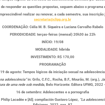
 de responder as questões propostas, seguem abaixo o programa e 
mprescindível realizar ou renovar, a cada semestre, sua inscrição j
secretaria@clipp.org.br
COORDENAÇÃO
: Célia M. B. Siqueira e Luciana Carvalho Rabelo
PERIODICIDADE:
terças-feiras (mensal) 20h30 às 22h
INÍCIO:
19/08
MODALIDADE:
híbrida
INVESTIMENTO
: R$ 170,00
PROGRAMAÇÃO
19 de agosto:
Tempos lógicos da iniciação sexual na adolescência
 na adolescência”
in: Grilo, C.F.C., Rocha, B.F., Mourão, M. (org.),
Ja
tura de uma rede sob medida
, Belo Horizonte: Editora UFMG, 2022 
16 de setembro:
Adolescentes e a pornografia
n: Philip Lacadée e [Al]; compilación Gustavo López,
“La adolescenci
Ediciones, 2022, pag. 97