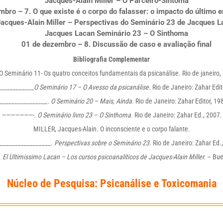
Jacques-Alain Miller – O Parceiro-Sintoma
bro – 7. O que existe é o corpo do falasser: o impacto do último 
acques-Alain Miller – Perspectivas do Seminário 23 de Jacques L
Jacques Lacan Seminário 23 – O Sinthoma
01 de dezembro – 8. Discussão de caso e avaliação final
Bibliografia Complementar
Seminário 11- Os quatro conceitos fundamentais da psicanálise. Rio de janeiro, 
____________
O Seminário 17 – O Avesso da psicanálise
. Rio de Janeiro: Zahar Edit
________________.
O Seminário 20 – Mais, Ainda.
Rio de Janeiro: Zahar Editor, 19
———————-. O Seminário livro 23 – O Sinthoma
. Rio de Janeiro: Zahar Ed., 2007.
MILLER, Jacques-Alain. O inconsciente e o corpo falante.
_________________.
Perspectivas sobre o Seminário 23
. Rio de Janeiro: Zahar Ed.
.
El Ultimissimo Lacan – Los cursos psicoanalíticos de Jacques-Alain Miller.
– Buen
Núcleo de Pesquisa: Psicanálise e Toxicomania