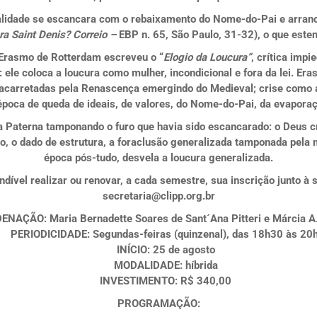
ualidade se escancara com o rebaixamento do Nome-do-Pai e arran
ra Saint Denis?
Correio –
EBP n. 65, São Paulo, 31-32), o que esten
, Erasmo de Rotterdam escreveu o “
Elogio da Loucura”
, crítica imp
o: ele coloca a loucura como mulher, incondicional e fora da lei. E
acarretadas pela Renascença emergindo do Medieval; crise como 
poca de queda de ideais, de valores, do Nome-do-Pai, da evaporaçã
 Paterna tamponando o furo que havia sido escancarado: o Deus cr
o, o dado de estrutura, a foraclusão generalizada tamponada pela 
época pós-tudo, desvela a loucura generalizada.
ndível realizar ou renovar, a cada semestre, sua inscrição junto à 
secretaria@clipp.org.br
DENAÇÃO
: Maria Bernadette Soares de Sant´Ana Pitteri e Márcia A.
PERIODICIDADE:
Segundas-feiras (quinzenal), das 18h30 às 20h
INÍCIO
: 25 de agosto
MODALIDADE
: híbrida
INVESTIMENTO
: R$ 340,00
PROGRAMAÇÃO: