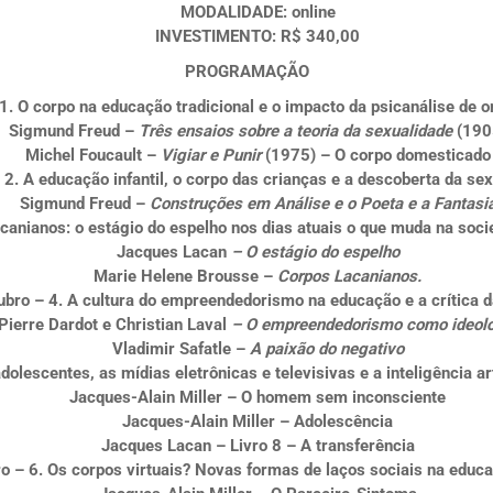
MODALIDADE:
online
INVESTIMENTO
: R$ 340,00
PROGRAMAÇÃO
1
.
O corpo na educação tradicional e o impacto da psicanálise de o
Sigmund Freud –
Três ensaios sobre a teoria da sexualidade
(190
Michel Foucault –
Vigiar e Punir
(1975) – O corpo domesticado
2. A educação infantil, o corpo das crianças e a descoberta da sex
Sigmund Freud –
Construções em Análise e o Poeta e a Fantasi
canianos: o estágio do espelho nos dias atuais o que muda na soc
Jacques Lacan
– O estágio do espelho
Marie Helene Brousse –
Corpos Lacanianos.
ubro – 4. A cultura do empreendedorismo na educação e a crítica d
Pierre Dardot e Christian Laval
– O empreendedorismo como ideol
Vladimir Safatle –
A paixão do negativo
dolescentes, as mídias eletrônicas e televisivas e a inteligência ar
Jacques-Alain Miller – O homem sem inconsciente
Jacques-Alain Miller – Adolescência
Jacques Lacan – Livro 8 – A transferência
 – 6. Os corpos virtuais? Novas formas de laços sociais na educ