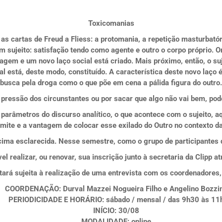
Toxicomanias
as cartas de Freud a Fliess: a protomania, a repetição masturbatóri
 sujeito: satisfação tendo como agente e outro o corpo próprio. Ora
agem e um novo laço social está criado. Mais próximo, então, o suj
l está, deste modo, constituído. A característica deste novo laço 
busca pela droga como o que põe em cena a pálida figura do outro.
ressão dos circunstantes ou por sacar que algo não vai bem, pode
arâmetros do discurso analítico, o que acontece com o sujeito, aq
imite e a vantagem de colocar esse exilado do Outro no contexto da
ima esclarecida. Nesse semestre, como o grupo de participantes d
el realizar, ou renovar, sua inscrição junto à secretaria da Clipp a
tará sujeita à realização de uma entrevista com os coordenadores,
COORDENAÇÃO
: Durval Mazzei Nogueira Filho e Angelino Bozzin
PERIODICIDADE E HORÁRIO
: sábado / mensal / das 9h30 às 11
INÍCIO
: 30/08
MODALIDADE:
online