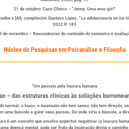
21 de outubro:
Caso Clinico – “Jenny. Uma emo-girl”
adée e [Al]; compilación Gustavo López. “
La adolescencia en los t
2022 P. 183
8 de novembro
– Ressonâncias do conteúdo do semestre e avaliaç
Núcleo de Pesquisas em Psicanálise e Filosofia
“Um passeio pela loucura humana
an – das estruturas clínicas às solúções borromea
 normal: o louco, o insensato não tem senso, não tem direção, es
em uma bússola a guiar seus passos. De onde viria a bússola, a di
ura é um conceito que envolve aspectos negativos (a loucura huma
 uma doença mental, pode ser fruto da inspiração divina e caminh