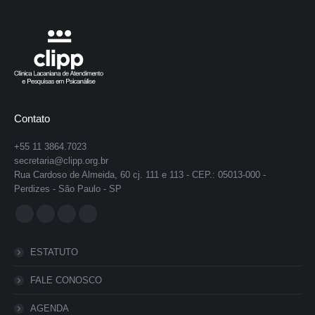
Contato
+55 11 3864.7023
secretaria@clipp.org.br
Rua Cardoso de Almeida, 60 cj. 111 e 113 - CEP.: 05013-000 -
Perdizes - São Paulo - SP
Encontre-nos em:
Facebook
YouTube
Instagram
Whatsapp
page
page
page
page
ESTATUTO
opens
opens
opens
opens
in
in
in
in
FALE CONOSCO
new
new
new
new
AGENDA
window
window
window
window