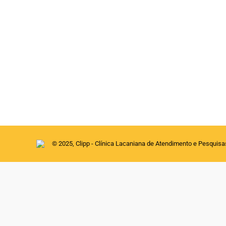
O inconsciente é estruturado como a linguagem
Revista Hades - Textos
Por
clipp
25 de setembro de 2020
Cristina Merlin Felizola Talvez seja esta u
breve período, conseguiu fazer da psicanál
considerado como Estruturalismo foi um mo
© 2025, Clipp - Clínica Lacaniana de Atendimento e Pesquis