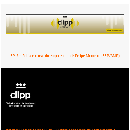
EP. 6 – Fobia e o real do corpo com Luiz Felipe Monteiro (EBP/AMP)