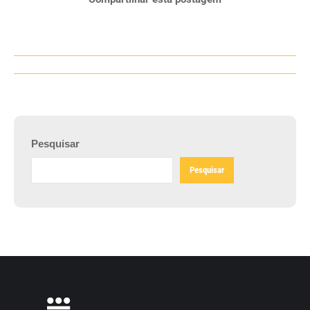
Navegação
de
post:
Pesquisar
Pesquisar