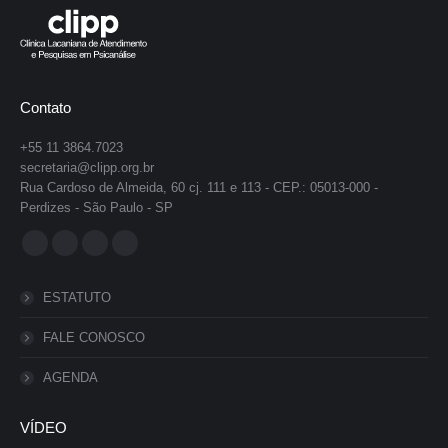
Contato
+55 11 3864.7023
secretaria@clipp.org.br
Rua Cardoso de Almeida, 60 cj. 111 e 113 - CEP.: 05013-000 -
Perdizes - São Paulo - SP
Encontre-nos em:
Facebook
YouTube
Instagram
Whatsapp
page
page
page
page
ESTATUTO
opens
opens
opens
opens
in
in
in
in
FALE CONOSCO
new
new
new
new
AGENDA
window
window
window
window
VÍDEO