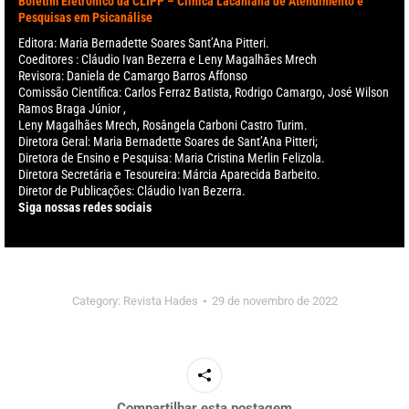
Boletim Eletrônico da CLIPP – Clinica Lacaniana de Atendimento e
Pesquisas em Psicanálise
Editora: Maria Bernadette Soares Sant’Ana Pitteri.
Coeditores : Cláudio Ivan Bezerra e Leny Magalhães Mrech
Revisora: Daniela de Camargo Barros Affonso
Comissão Científica: Carlos Ferraz Batista, Rodrigo Camargo, José Wilson
Ramos Braga Júnior ,
Leny Magalhães Mrech, Rosângela Carboni Castro Turim.
Diretora Geral: Maria Bernadette Soares de Sant’Ana Pitteri;
Diretora de Ensino e Pesquisa: Maria Cristina Merlin Felizola.
Diretora Secretária e Tesoureira: Márcia Aparecida Barbeito.
Diretor de Publicações: Cláudio Ivan Bezerra.
Siga nossas redes sociais
Category:
Revista Hades
29 de novembro de 2022
Compartilhar esta postagem