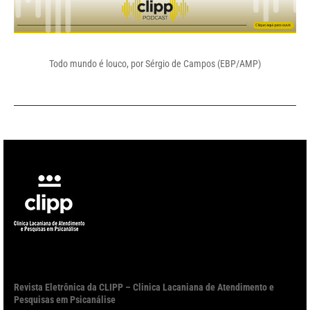
Todo mundo é louco, por Sérgio de Campos (EBP/AMP)
Revista Eletrônica da CLIPP – Clinica Lacaniana de Atendimento e
Pesquisas em Psicanálise