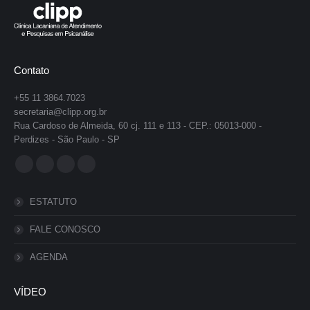
Contato
+55 11 3864.7023
secretaria@clipp.org.br
Rua Cardoso de Almeida, 60 cj. 111 e 113 - CEP.: 05013-000 -
Perdizes - São Paulo - SP
Encontre-nos em:
Facebook
YouTube
Instagram
Whatsapp
page
page
page
page
ESTATUTO
opens
opens
opens
opens
in
in
in
in
FALE CONOSCO
new
new
new
new
AGENDA
window
window
window
window
VÍDEO