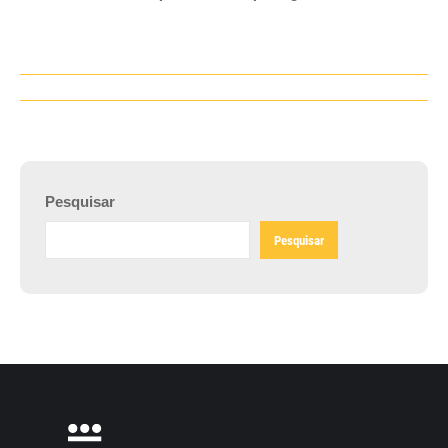
Navegação
de
post:
Pesquisar
Pesquisar