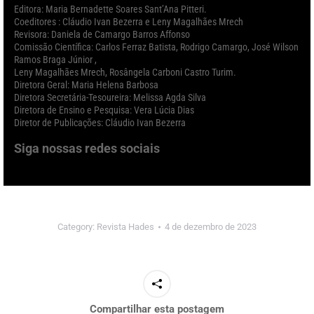
Editora: Maria Bernadette Soares Sant’Ana Pitteri.
Coeditores : Cláudio Ivan Bezerra e Leny Magalhães Mrech
Revisora: Daniela de Camargo Barros Affonso
Comissão Científica: Carlos Ferraz Batista, Rodrigo Camargo, José Wilson
Ramos Braga Júnior ,
Leny Magalhães Mrech, Rosângela Carboni Castro Turim.
Diretora Geral: Maria Helena Barbosa
Diretora Secretária-Tesoureira: Melissa Agda Silva
Diretora de Ensino e Pesquisa: Vera Lúcia Dias
Diretor de Publicações: Cláudio Ivan Bezerra
Siga nossas redes sociais
Category:
Revista Hades
4 de dezembro de 2023
Compartilhar esta postagem