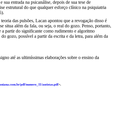
 sua entrada na psicanálise, depois de sua tese de
 estrutural do que qualquer esforço clínico na psiquiatria
5).
à teoria das pulsões, Lacan apontou que a revogação disso é
 situa além da fala, ou seja, o real do gozo. Penso, portanto,
e a partir do significante como rudimento e algoritmo
 gozo, possível a partir da escrita e da letra, para além da
signo até as ultimíssimas elaborações sobre o ensino da
aniana.com.br/pdf/numero_11/autistas.pdf
>.