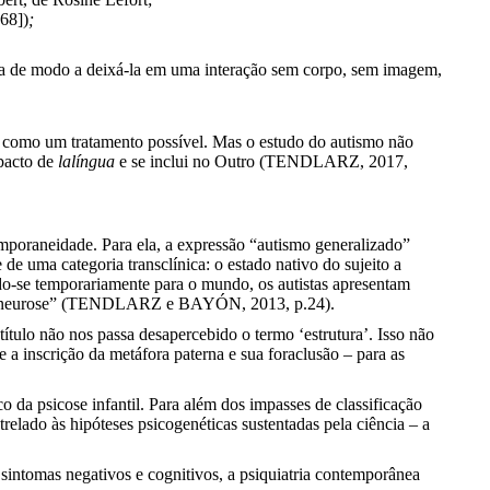
68])
;
sta de modo a deixá-la em uma interação sem corpo, sem imagem,
se como um tratamento possível. Mas o estudo do autismo não
mpacto de
lalíngua
e se inclui no Outro (TENDLARZ, 2017,
emporaneidade. Para ela, a expressão “autismo generalizado”
de uma categoria transclínica: o estado nativo do sujeito a
ndo-se temporariamente para o mundo, os autistas apresentam
a a neurose” (TENDLARZ e BAYÓN, 2013, p.24).
ulo não nos passa desapercebido o termo ‘estrutura’. Isso não
e a inscrição da metáfora paterna e sua foraclusão – para as
co da psicose infantil. Para além dos impasses de classificação
elado às hipóteses psicogenéticas sustentadas pela ciência – a
sintomas negativos e cognitivos, a psiquiatria contemporânea