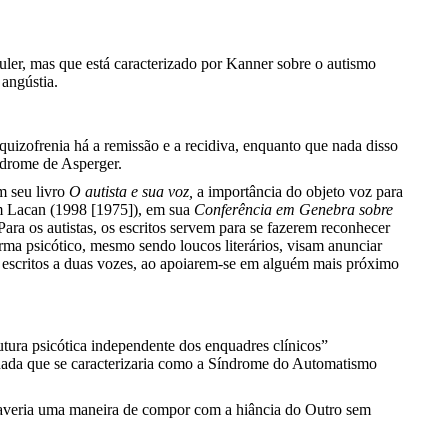
ler, mas que está caracterizado por Kanner sobre o autismo
angústia.
quizofrenia há a remissão e a recidiva, enquanto que nada disso
ndrome de Asperger.
m seu livro
O autista e sua voz,
a importância do objeto voz para
om Lacan (1998 [1975]), em sua
Conferência em Genebra sobre
Para os autistas, os escritos servem para se fazerem reconhecer
irma psicótico, mesmo sendo loucos literários, visam anunciar
do escritos a duas vozes, ao apoiarem-se em alguém mais próximo
rutura psicótica independente dos enquadres clínicos”
nada que se caracterizaria como a Síndrome do Automatismo
“haveria uma maneira de compor com a hiância do Outro sem