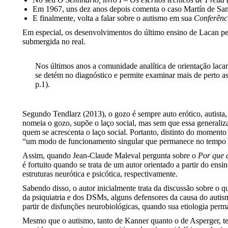
Em 1967, uns dez anos depois comenta o caso Martín de Sa
E finalmente, volta a falar sobre o autismo em sua
Conferênc
Em especial, os desenvolvimentos do último ensino de Lacan pe
submergida no real.
Nos últimos anos a comunidade analítica de orientação laca
se detém no diagnóstico e permite examinar mais de perto as
p.1).
Segundo Tendlarz (2013), o gozo é sempre auto erótico, autista
nomeia o gozo, supõe o laço social, mas sem que essa generaliza
quem se acrescenta o laço social. Portanto, distinto do moment
“um modo de funcionamento singular que permanece no tempo
Assim, quando Jean-Claude Maleval pergunta sobre o
Por que d
é fortuito quando se trata de um autor orientado a partir do ensi
estruturas neurótica e psicótica, respectivamente.
Sabendo disso, o autor inicialmente trata da discussão sobre o q
da psiquiatria e dos DSMs, alguns defensores da causa do autism
partir de disfunções neurobiológicas, quando sua etiologia per
Mesmo que o autismo, tanto de Kanner quanto o de Asperger, ten