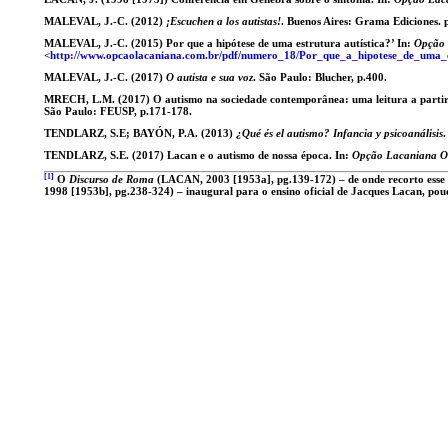
MALEVAL, J.-C. (2012)
¡Escuchen a los autistas!
. Buenos Aires: Grama Ediciones. 
MALEVAL, J.-C. (2015) Por que a hipótese de uma estrutura autística?’ In:
Opção 
<
http://www.opcaolacaniana.com.br/pdf/numero_18/Por_que_a_hipotese_de_uma_es
MALEVAL, J.-C. (2017)
O autista e sua voz
. São Paulo: Blucher, p.400.
MRECH, L.M. (2017) O autismo na sociedade contemporânea: uma leitura a partir 
São Paulo: FEUSP, p.171-178.
TENDLARZ, S.E; BAYÓN, P.A. (2013)
¿Qué és el autismo? Infancia y psicoanálisis
.
TENDLARZ, S.E. (2017) Lacan e o autismo de nossa época. In:
Opção Lacaniana On
[1]
O
Discurso de Roma
(LACAN, 2003 [1953a], pg.139-172) – de onde recorto esse 
1998 [1953b], pg.238-324) – inaugural para o ensino oficial de Jacques Lacan, pou