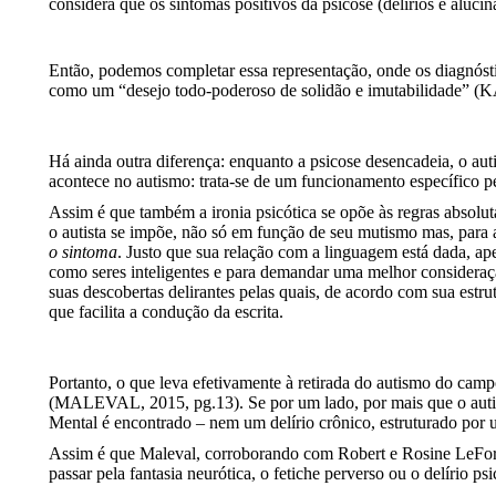
considera que os sintomas positivos da psicose (delírios e aluci
Então, podemos completar essa representação, onde os diagnósti
como um “desejo todo-poderoso de solidão e imutabilidade” (KA
Há ainda outra diferença: enquanto a psicose desencadeia, o aut
acontece no autismo: trata-se de um funcionamento específico 
Assim é que também a ironia psicótica se opõe às regras absoluta
o autista se impõe, não só em função de seu mutismo mas, para
o sintoma
. Justo que sua relação com a linguagem está dada, ape
como seres inteligentes e para demandar uma melhor consideração
suas descobertas delirantes pelas quais, de acordo com sua estr
que facilita a condução da escrita.
Portanto, o que leva efetivamente à retirada do autismo do campo
(MALEVAL, 2015, pg.13). Se por um lado, por mais que o autis
Mental é encontrado – nem um delírio crônico, estruturado por
Assim é que Maleval, corroborando com Robert e Rosine LeFort 
passar pela fantasia neurótica, o fetiche perverso ou o delírio