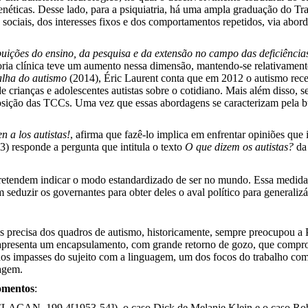
enéticas. Desse lado, para a psiquiatria, há uma ampla graduação do T
 e sociais, dos interesses fixos e dos comportamentos repetidos, via ab
ições do ensino, da pesquisa e da extensão no campo das deficiênci
ria clínica teve um aumento nessa dimensão, mantendo-se relativamen
alha do autismo
(2014), Éric Laurent conta que em 2012 o autismo rec
de crianças e adolescentes autistas sobre o cotidiano. Mais além disso, 
posição das TCCs. Uma vez que essas abordagens se caracterizam pela bur
n a los autistas!
, afirma que fazê-lo implica em enfrentar opiniões que
) responde a pergunta que intitula o texto
O que dizem os autistas?
da
etendem indicar o modo estandardizado de ser no mundo. Essa medida é
 seduzir os governantes para obter deles o aval político para generali
precisa dos quadros de autismo, historicamente, sempre preocupou a Psic
apresenta um encapsulamento, com grande retorno de gozo, que compro
dos impasses do sujeito com a linguagem, um dos focos do trabalho com
uagem.
omentos
:
(LACAN, 199 4[1953-54]), o caso Dick de Melanie Klein e o caso Robe