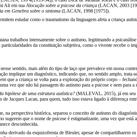
mi Ali em sua
Alocução sobre a psicose da criança
(LACAN, 2003 [19
ia em Genebra sobre o sintoma
(LACAN, 1998 [1975]).
rmitem estudar como o traumatismo da linguagem afeta a criança auti
niana trabalhou intensamente sobre o autismo, legitimando a psicanáli
 particularidades da constituição subjetiva, como o vivente recebe o i
, nesse sentido, mais além do tipo de laço que prevalece em nossa cont
ção implique um diagnóstico, indicando que, no sentido amplo, trata-se 
o em que a criança se volta para a exploração do próprio corpo – fecha
 uma vez que não há passagem do autismo para a psicose e nem par
a hipótese de uma estrutura autística?
(MALEVAL, 2015), já em seu tít
no de Jacques Lacan, para quem, tudo isso estava ligado à diferença entr
ue, na perspectiva histórica, separou o conceito de autismo do diagnósti
o sugerem que o nome de psicose é estigmatizante, uma vez que está atr
manece desconhecida.
ha derivado da esquizofrenia de Bleuler, apesar de compartilharem os 