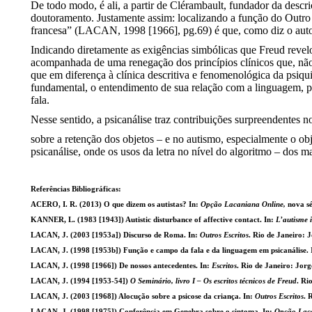
De todo modo, é ali, a partir de Clérambault, fundador da descr
doutoramento. Justamente assim: localizando a função do Outro 
francesa” (LACAN, 1998 [1966], pg.69) é que, como diz o aut
Indicando diretamente as exigências simbólicas que Freud revelo
acompanhada de uma renegação dos princípios clínicos que, não po
que em diferença à clínica descritiva e fenomenológica da psiqui
fundamental, o entendimento de sua relação com a linguagem, par
fala.
Nesse sentido, a psicanálise traz contribuições surpreendentes 
sobre a retenção dos objetos – e no autismo, especialmente o ob
psicanálise, onde os usos da letra no nível do algoritmo – dos 
Referências Bibliográficas:
ACERO, I. R. (2013) O que dizem os autistas? In:
Opção Lacaniana Online,
nova sé
KANNER, L. (1983 [1943]) Autistic disturbance of affective contact. In:
L’autisme i
LACAN, J. (2003 [1953a]) Discurso de Roma. In:
Outros Escritos
. Rio de Janeiro: 
LACAN, J. (1998 [1953b]) Função e campo da fala e da linguagem em psicanálise. 
LACAN, J. (1998 [1966]) De nossos antecedentes. In:
Escritos
. Rio de Janeiro: Jor
LACAN, J. (1994 [1953-54])
O Seminário, livro I – Os escritos técnicos de Freud
. Ri
LACAN, J. (2003 [1968]) Alocução sobre a psicose da criança. In:
Outros Escritos
. 
LACAN, J. (1998 [1975]) Conferência em Genebra sobre o sintoma. In:
Opção Lac