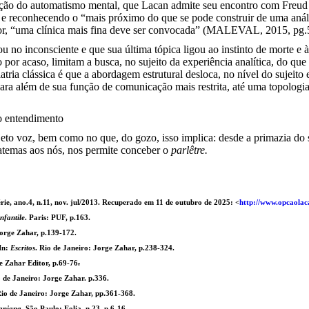
ição do automatismo mental, que Lacan admite seu encontro com Freud e
e reconhecendo o “mais próximo do que se pode construir de uma análise
or, “uma clínica mais fina deve ser convocada” (MALEVAL, 2015, pg.
u no inconsciente e que sua última tópica ligou ao instinto de morte e 
r acaso, limitam a busca, no sujeito da experiência analítica, do que se
atria clássica é que a abordagem estrutural desloca, no nível do sujeito 
a além de sua função de comunicação mais restrita, até uma topologia do
no entendimento
jeto voz, bem como no que, do gozo, isso implica: desde a primazia do 
matemas aos nós, nos permite conceber o
parlêtre.
rie, ano.4, n.11, nov. jul/2013. Recuperado em 11 de outubro de 2025: <
http://www.opcaolac
nfantile
. Paris: PUF, p.163.
Jorge Zahar, p.139-172.
In:
Escritos
. Rio de Janeiro: Jorge Zahar, p.238-324.
ge Zahar Editor, p.69-76
.
o de Janeiro: Jorge Zahar. p.336.
Rio de Janeiro: Jorge Zahar, pp.361-368.
aniana
. São Paulo: Eolia, n.23, p.6-16.