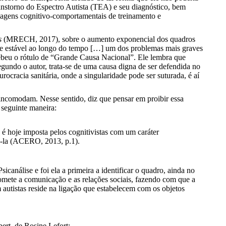
ranstorno do Espectro Autista (TEA) e seu diagnóstico, bem
ordagens cognitivo-comportamentais de treinamento e
as
(MRECH, 2017), sobre o aumento exponencial dos quadros
te estável ao longo do tempo […] um dos problemas mais graves
ebeu o rótulo de “Grande Causa Nacional”. Ele lembra que
segundo o autor, trata-se de uma causa digna de ser defendida no
ocracia sanitária, onde a singularidade pode ser suturada, é aí
 incomodam. Nesse sentido, diz que pensar em proibir essa
 seguinte maneira:
 hoje imposta pelos cognitivistas com um caráter
zá-la (ACERO, 2013, p.1).
análise e foi ela a primeira a identificar o quadro, ainda no
mete a comunicação e as relações sociais, fazendo com que a
 autistas reside na ligação que estabelecem com os objetos
rt, de Rosine Lefort;