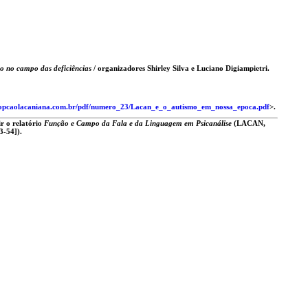
̃o no campo das deficiências
/ organizadores Shirley Silva e Luciano Digiampietri.
.opcaolacaniana.com.br/pdf/numero_23/Lacan_e_o_autismo_em_nossa_epoca.pdf
>.
r o relatório
Função e Campo da Fala e da Linguagem em Psicanálise
(LACAN,
-54]).