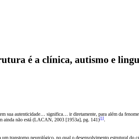
rutura é a clínica, autismo e lin
m em sua autenticidade… significa… ir diretamente, para além da fenom
[1]
m ainda não está (LACAN, 2003 [1953a], pg. 141)
.
m transtorno neurológico, no qual o desenvolvimento estrutural do cére