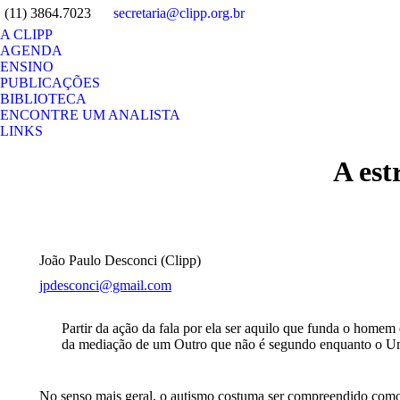
(11) 3864.7023
secretaria@clipp.org.br
A CLIPP
AGENDA
ENSINO
PUBLICAÇÕES
BIBLIOTECA
ENCONTRE UM ANALISTA
LINKS
Search:
A est
João Paulo Desconci (Clipp)
jpdesconci@gmail.com
Partir da ação da fala por ela ser aquilo que funda o home
da mediação de um Outro que não é segundo enquanto o U
No senso mais geral, o autismo costuma ser compreendido como u