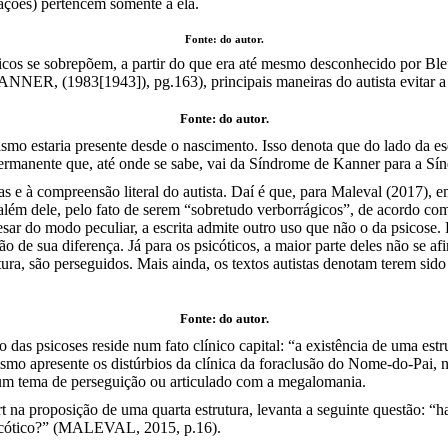
nações) pertencem somente a ela.
Fonte: do autor.
cos se sobrepõem, a partir do que era até mesmo desconhecido por Bleu
NNER, (1983[1943]), pg.163), principais maneiras do autista evitar a 
Fonte: do autor.
ismo estaria presente desde o nascimento. Isso denota que do lado da es
permanente que, até onde se sabe, vai da Síndrome de Kanner para a Sí
s e à compreensão literal do autista. Daí é que, para Maleval (2017), e
 além dele, pelo fato de serem “sobretudo verborrágicos”, de acordo c
sar do modo peculiar, a escrita admite outro uso que não o da psicose. 
 de sua diferença. Já para os psicóticos, a maior parte deles não se af
utura, são perseguidos. Mais ainda, os textos autistas denotam terem si
Fonte: do autor.
 das psicoses reside num fato clínico capital: “a existência de uma est
mo apresente os distúrbios da clínica da foraclusão do Nome-do-Pai, 
 um tema de perseguição ou articulado com a megalomania.
na proposição de uma quarta estrutura, levanta a seguinte questão: 
 psicótico?” (MALEVAL, 2015, p.16).