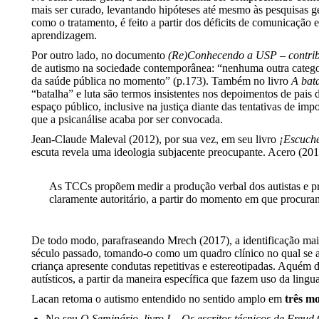
mais ser curado, levantando hipóteses até mesmo às pesquisas g
como o tratamento, é feito a partir dos déficits de comunicação
aprendizagem.
Por outro lado, no documento
(Re)Conhecendo a USP – contribu
de autismo na sociedade contemporânea: “nenhuma outra catego
da saúde pública no momento” (p.173). Também no livro
A bat
“batalha” e luta são termos insistentes nos depoimentos de pais 
espaço público, inclusive na justiça diante das tentativas de im
que a psicanálise acaba por ser convocada.
Jean-Claude Maleval (2012), por sua vez, em seu livro
¡
Escuche
escuta revela uma ideologia subjacente preocupante. Acero (2013
As TCCs propõem medir a produção verbal dos autistas e pr
claramente autoritário, a partir do momento em que procuram
De todo modo, parafraseando Mrech (2017), a identificação mais 
século passado, tomando-o como um quadro clínico no qual se 
criança apresente condutas repetitivas e estereotipadas. Aquém 
autísticos, a partir da maneira específica que fazem uso da ling
Lacan retoma o autismo entendido no sentido amplo em
três m
No seu
O Seminário, livro I
–
Os escritos técnicos de Freud