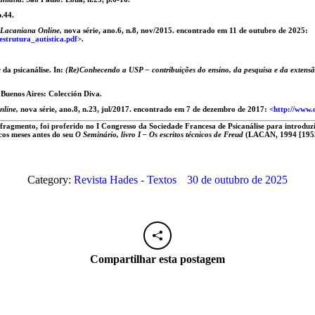
p.44.
Lacaniana Online,
nova série, ano.6, n.8, nov/2015. encontrado em 11 de outubro de 2025:
trutura_autistica.pdf
>.
da psicanálise. In:
(Re)Conhecendo a USP – contribuições do ensino, da pesquisa e da extensa
 Buenos Aires: Colección Diva.
line,
nova série, ano.8, n.23, jul/2017. encontrado em 7 de dezembro de 2017: <
http://www
fragmento, foi proferido no
I Congresso da Sociedade Francesa de Psicanálise
para introduzi
cos meses antes do seu
O Seminário, livro I – Os escritos técnicos de Freud
(LACAN, 1994 [1953
Category:
Revista Hades - Textos
30 de outubro de 2025
Compartilhar esta postagem