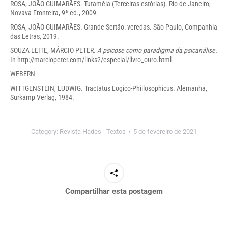
ROSA, JOÃO GUIMARÃES. Tutaméia (Terceiras estórias). Rio de Janeiro,
Novava Fronteira, 9ª ed., 2009.
ROSA, JOÃO GUIMARÃES. Grande Sertão: veredas. São Paulo, Companhia
das Letras, 2019.
SOUZA LEITE, MÁRCIO PETER.
A psicose como paradigma da psicanálise.
In
http://marciopeter.com/links2/especial/livro_ouro.html
WEBERN
WITTGENSTEIN, LUDWIG. Tractatus Logico-Phiilosophicus. Alemanha,
Surkamp Verlag, 1984.
Category:
Revista Hades - Textos
5 de fevereiro de 2021
Compartilhar esta postagem