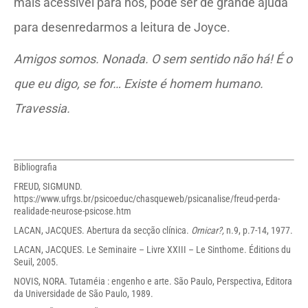
mais acessível para nós, pode ser de grande ajuda
para desenredarmos a leitura de Joyce.
Amigos somos. Nonada. O sem sentido não há! É o
que eu digo, se for… Existe é homem humano.
Travessia.
Bibliografia
FREUD, SIGMUND.
https://www.ufrgs.br/psicoeduc/chasqueweb/psicanalise/freud-perda-
realidade-neurose-psicose.htm
LACAN, JACQUES. Abertura da secção clínica.
Ornicar?,
n.9, p.7-14, 1977.
LACAN, JACQUES. Le Seminaire – Livre XXIII – Le Sinthome. Éditions du
Seuil, 2005.
NOVIS, NORA. Tutaméia : engenho e arte. São Paulo, Perspectiva, Editora
da Universidade de São Paulo, 1989.