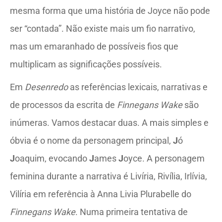
mesma forma que uma história de Joyce não pode
ser “contada”. Não existe mais um fio narrativo,
mas um emaranhado de possíveis fios que
multiplicam as significações possíveis.
Em
Desenredo
as referências lexicais, narrativas e
de processos da escrita de
Finnegans Wake
são
inúmeras. Vamos destacar duas. A mais simples e
óbvia é o nome da personagem principal,
J
ó
J
oaquim, evocando
J
ames
J
oyce. A personagem
feminina durante a narrativa é Livíria, Rivília, Irlívia,
Vilíria em referência à Anna Livia Plurabelle do
Finnegans Wake
. Numa primeira tentativa de