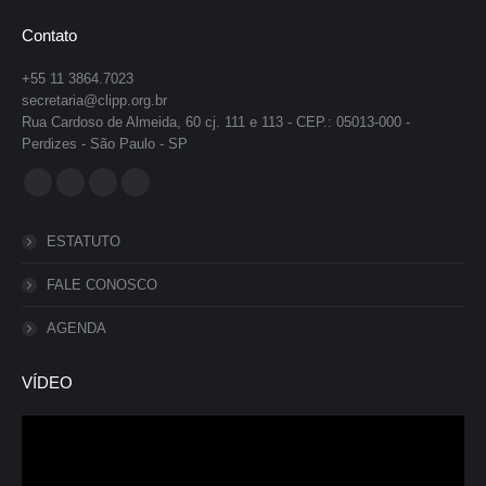
Contato
+55 11 3864.7023
secretaria@clipp.org.br
Rua Cardoso de Almeida, 60 cj. 111 e 113 - CEP.: 05013-000 -
Perdizes - São Paulo - SP
Encontre-nos em:
Facebook
YouTube
Instagram
Whatsapp
page
page
page
page
ESTATUTO
opens
opens
opens
opens
in
in
in
in
FALE CONOSCO
new
new
new
new
AGENDA
window
window
window
window
VÍDEO
Tocador
de
vídeo