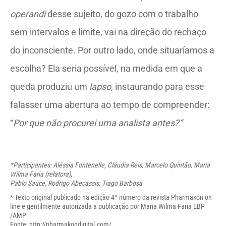
operandi
desse sujeito, do gozo com o trabalho
sem intervalos e limite, vai na direção do rechaço
do inconsciente. Por outro lado, onde situaríamos a
escolha? Ela seria possível, na medida em que a
queda produziu um
lapso,
instaurando para esse
falasser uma abertura ao tempo de compreender:
“
Por que não procurei uma analista antes?”
*Participantes: Aléssia Fontenelle, Cláudia Reis, Marcelo Quintão, Maria
Wilma Faria (relatora),
Pablo Sauce, Rodrigo Abecassis, Tiago Barbosa
* Texto original publicado na edição 4º número da revista Pharmakon on
line e gentilmente autorizada a publicação por Maria Wilma Faria EBP
/AMP
Fonte:
http://
pharmakondigital.com/