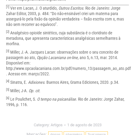
[1]
Ver em Lacan, J. O aturdido,
Outros Escritos.
Rio de Janeiro: Jorge
Zahar Editor, 2003, p. 484: “Do não-ensinável criei um matema para
assegurá-lo pela fixão da opinião verdadeira – fixão escrita com x, mas
não sem recorrer ao equívoco”.
[2]
Analgésico opioide sintético, cuja substância é o cloridrato de
metadona, que apresenta características analgésicas semelhantes à
morfina.
[3]
Miller, J.-A. Jacques Lacan: observações sobre o seu conceito de
passagem ao ato,
Opção Lacaniana on-line
, ano 5, n.13, mar. 2014.
Disponível em:
http://www.opcaolacaniana.com.br/pdf/numero_13/passagem_ao_ato.pdf
. Acesso em: março/2022.
[4]
Sinatra, E.
Adixiones
. Buenos Aires, Grama Ediciones, 2020. p.34.
[5]
Miller, J-A.
Op. cit.
[6]
Le Poulichet, S.
O tempo na psicanálise
. Rio de Janeiro: Jorge Zahar,
1996, p. 116.
Category:
Artigos
1 de agosto de 2023
Marcações:
drogas
pharmakon
Toxicomania