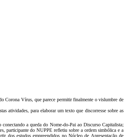
Instagram
Facebook
YouTu
Wh
page
page
page
pa
opens
opens
opens
op
in
in
in
in
new
new
new
n
window
window
windo
w
 Corona Vírus, que parece permitir finalmente o vislumbre de
tas atividades, para elaborar um texto que discorresse sobre as
o conectando a queda do Nome-do-Pai ao Discurso Capitalista;
es, participante do NUPPE refletiu sobre a ordem simbólica e a
artir dos estudos empreendidos no Núcleo de Apresentação de