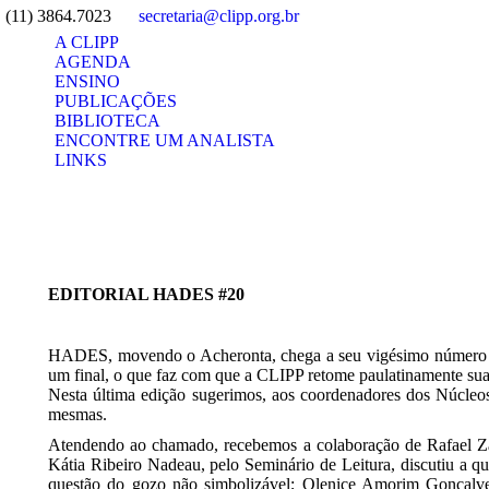
(11) 3864.7023
secretaria@clipp.org.br
A CLIPP
AGENDA
ENSINO
PUBLICAÇÕES
BIBLIOTECA
ENCONTRE UM ANALISTA
LINKS
Search:
EDITORIAL HADES #20
HADES, movendo o Acheronta, chega a seu vigésimo número nos
um final, o que faz com que a CLIPP retome paulatinamente suas
Nesta última edição sugerimos, aos coordenadores dos Núcleos, 
mesmas.
Atendendo ao chamado, recebemos a colaboração de Rafael Zan
Kátia Ribeiro Nadeau, pelo Seminário de Leitura, discutiu a q
questão do gozo não simbolizável; Olenice Amorim Gonçalves