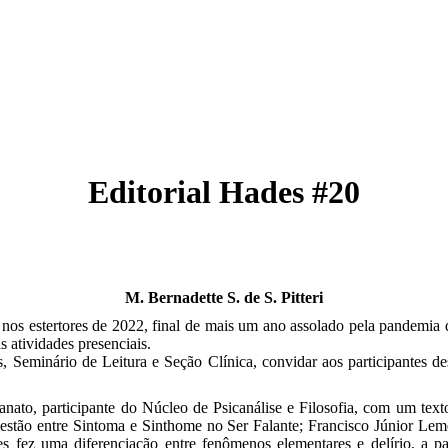
Editorial Hades #20
M. Bernadette S. de S. Pitteri
 estertores de 2022, final de mais um ano assolado pela pandemia do
 atividades presenciais.
Seminário de Leitura e Seção Clínica, convidar aos participantes des
ato, participante do Núcleo de Psicanálise e Filosofia, com um text
uestão entre Sintoma e Sinthome no Ser Falante; Francisco Júnior Lem
 fez uma diferenciação entre fenômenos elementares e delírio, a p