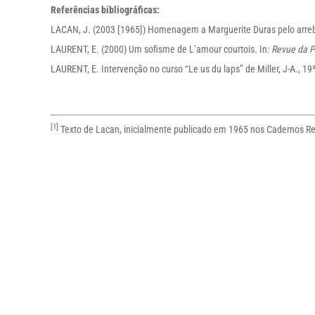
Referências bibliográficas:
LACAN, J. (2003 [1965]) Homenagem a Marguerite Duras pelo arreba
LAURENT, E. (2000) Um sofisme de L’amour courtois. In:
Revue da P
LAURENT, E. Intervenção no curso “Le us du laps” de Miller, J-A., 19
[1]
Texto de Lacan, inicialmente publicado em 1965 nos Cadernos Rena