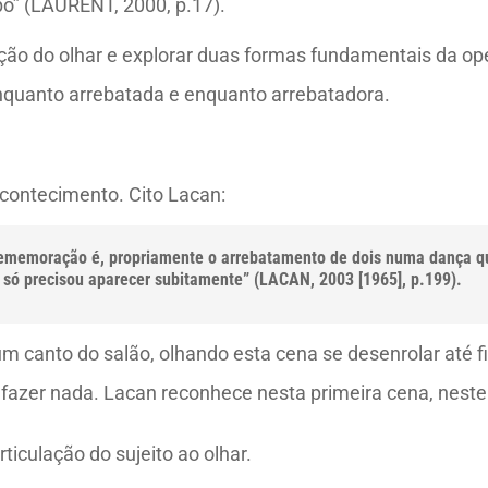
po” (LAURENT, 2000, p.17).
ção do olhar e explorar duas formas fundamentais da oper
nquanto arrebatada e enquanto arrebatadora.
acontecimento. Cito Lacan:
ememoração é, propriamente o arrebatamento de dois numa dança que 
ue só precisou aparecer subitamente” (LACAN, 2003 [1965], p.199).
m canto do salão, olhando esta cena se desenrolar até
 fazer nada. Lacan reconhece nesta primeira cena, neste 
ticulação do sujeito ao olhar.