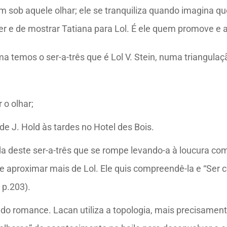
sob aquele olhar; ele se tranquiliza quando imagina que
er e de mostrar Tatiana para Lol. É ele quem promove e a
 temos o ser-a-três que é Lol V. Stein, numa triangula
 o olhar;
de J. Hold às tardes no Hotel des Bois.
ada deste ser-a-três que se rompe levando-a à loucura c
e se aproximar mais de Lol. Ele quis compreendê-la e “Se
 p.203).
e do romance. Lacan utiliza a topologia, mais precisamen