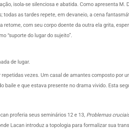
ração, isola-se silenciosa e abatida. Como apresenta M. 
as; todas as tardes repete, em devaneio, a cena fantasmá
e a retome, com seu corpo doente da outra ela grita, esper
 “suporte do lugar do sujeito”.
ada de lugar.
por repetidas vezes. Um casal de amantes composto por
do baile e que estava presente no drama vivido. Esta se
an proferia seus seminários 12 e 13,
Problemas cruciais
nde Lacan introduz a topologia para formalizar sua tran