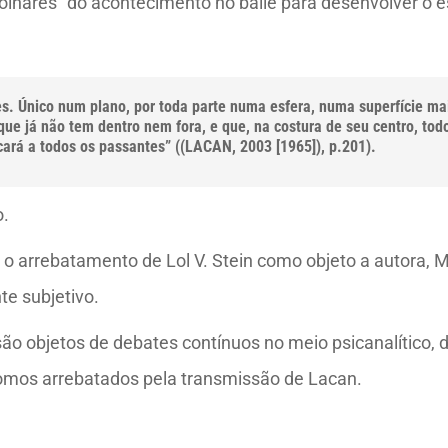
olhares” do acontecimento no baile para desenvolver o 
s. Único num plano, por toda parte numa esfera, numa superfície ma
que já não tem dentro nem fora, e que, na costura de seu centro, tod
icará a todos os passantes” ((LACAN, 2003 [1965]), p.201).
o.
 o arrebatamento de Lol V. Stein como objeto a autora, M
e subjetivo.
 são objetos de debates contínuos no meio psicanalítico,
somos arrebatados pela transmissão de Lacan.