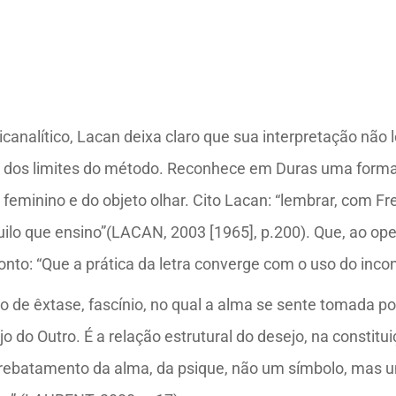
analítico, Lacan deixa claro que sua interpretação não l
ro dos limites do método. Reconhece em Duras uma forma
o feminino e do objeto olhar. Cito Lacan: “lembrar, com F
lo que ensino”(LACAN, 2003 [1965], p.200). Que, ao opera
to: “Que a prática da letra converge com o uso do incon
 de êxtase, fascínio, no qual a alma se sente tomada p
jo do Outro. É a relação estrutural do desejo, na constit
arrebatamento da alma, da psique, não um símbolo, mas u