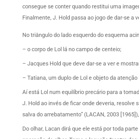
consegue se conter quando restitui uma imagem 
Finalmente, J. Hold passa ao jogo de dar-se a v
No triângulo do lado esquerdo do esquema acima
– o corpo de Lol lá no campo de centeio;
– Jacques Hold que deve dar-se a ver e mostrar
– Tatiana, um duplo de Lol e objeto da atenção 
Aí está Lol num equilíbrio precário para a tom
J. Hold ao invés de ficar onde deveria, resolv
salva do arrebatamento” (LACAN, 2003 [1965]),
Do olhar, Lacan dirá que ele está por toda part