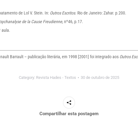
tamento de Lol V. Stein. In:
Outros Escritos
. Rio de Janeiro: Zahar. p.200.
sychanalyse de la Cause Freudienne
, nº46, p.17.
ª aula.
ult Barrault – publicação literária, em 1998 [2001] foi integrado aos
Outros Esc
Category:
Revista Hades - Textos
30 de outubro de 2025
Compartilhar esta postagem