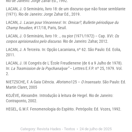
Rio de Janeiro: Jorge Zahar Ed., 1992.
LACAN, J. O Seminário, livro 18: de um discurso que não fosse semblante
(1971). Rio de Janeiro: Jorge Zahar Ed., 2019.
LACAN, J.
Lacan pour Vincennes!
. In:
Ornicar?, Bulletin périodique du
Champ freudien,
#17/18, Paris, Seuil.
LACAN, J. O Seminário, livro 19: … ou pior (1971/1972) – Cap. XVI:
Os
corpos aprisionados pelo discurso
. Rio de Janeiro: Zahar, 2012.
LACAN, J. A Terceira. In: Opção Lacaniana, nº 62. São Paulo: Ed. Eolia,
2011.
LACAN, J. IX Congrés de L´École Freudienene (de 6 a 9 Julho de 1978).
In:
La Trasmission de la Psychanalyse”
– Lettres E.F.P. nº 25, 1979. Vol.
2.
NIETZSCHE, F. A Gaia Ciência
. A
forismo125 –
O Insensato
. São Paulo: Ed.
Martin Claret, 2005
KOJÈVE, Alexandre. Introdução à leitura de Hegel. Rio de Janeiro:
Contraponto, 2002.
HEGEL, G.W.F. Fenomenologia do Espírito. Petrópolis: Ed. Vozes, 1992.
Category:
Revista Hades - Textos
24 de julho de 2025