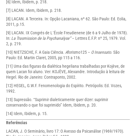
[6]
Idem, Ibidem, p. 218.
[7]
LACAN. Idem, Ibidem, p. 218.
[8]
LACAN. A Terceira. In: Opção Lacaniana, nº 62. São Paulo: Ed. Eolia,
2011, p.15.
[9]
LACAN. IX Congrés de L´École Freudienene (de 6 a 9 Julho de 1978).
In:
La Trasmission de la Psychanalyse”
– Lettres E.F.P. nº 25, 1979. Vol.
2, p. 219.
[10]
NIETZSCHE, F. A Gaia Ciência
. A
forismo125 –
O Insensato
. São
Paulo: Ed. Martin Claret, 2005, pp 115 a 116.
[11]
Uma das figuras da dialética hegeliana trabalhadas por Kojève, de
quem Lacan foi aluno. Ver: KOJÈVE, Alexandre. Introdução à leitura de
Hegel. Rio de Janeiro: Contraponto, 2002.
[12]
HEGEL, G.W.F. Fenomenologia do Espírito. Petrópolis: Ed. Vozes,
1992.
[13]
Supressão. “Suprimir dialeticamente quer dizer: suprimir
conservando o que foi suprimido” Idem, Ibidem, p. 20.
[14]
Idem, Ibidem, p. 15.
Referências
LACAN, J. O Seminário, livro 17: O Avesso da Psicanálise (1969/1970).