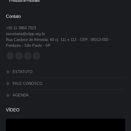
Contato
+55 11 3864.7023
secretaria@clipp.org.br
Rua Cardoso de Almeida, 60 cj. 111 e 113 - CEP.: 05013-000 -
Perdizes - São Paulo - SP
Encontre-nos em:
Facebook
YouTube
Instagram
Whatsapp
page
page
page
page
ESTATUTO
opens
opens
opens
opens
in
in
in
in
FALE CONOSCO
new
new
new
new
AGENDA
window
window
window
window
VÍDEO
Tocador
de