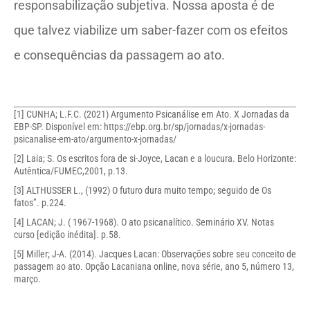
responsabilização subjetiva. Nossa aposta é de
que talvez viabilize um saber-fazer com os efeitos
e consequências da passagem ao ato.
[1]
CUNHA; L.F.C. (2021) Argumento Psicanálise em Ato. X Jornadas da
EBP-SP. Disponível em:
https://ebp.org.br/sp/jornadas/x-jornadas-
psicanalise-em-ato/argumento-x-jornadas/
[2]
Laia; S. Os escritos fora de si-Joyce, Lacan e a loucura. Belo Horizonte:
Autêntica/FUMEC,2001, p.13.
[3]
ALTHUSSER L., (1992) O futuro dura muito tempo; seguido de Os
fatos”. p.224.
[4]
LACAN; J. ( 1967-1968). O ato psicanalítico. Seminário XV. Notas
curso [edição inédita]. p.58.
[5]
Miller; J-A. (2014). Jacques Lacan: Observações sobre seu conceito de
passagem ao ato. Opção Lacaniana online, nova série, ano 5, número 13,
março.