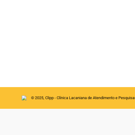
Carta de Urgência?
Comentário
Por
clipp
11 de agosto de 2020
O tema URGÊNCIA, em relação à infância, c
Internacional de Buenos Aires na manhã de 
Infantis do Campo Freudiano (Ri3) em Borde
janeiro de 2010, sobre “Caso…
© 2025, Clipp - Clínica Lacaniana de Atendimento e Pesquis