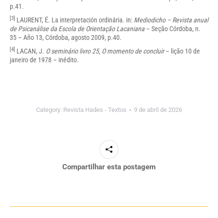
p.41.
[3]
LAURENT, É. La interpretación ordinária. in:
Mediodicho – Revista anual
de Psicanálise da Escola de Orientação Lacaniana
– Seção Córdoba, n.
35 – Año 13, Córdoba, agosto 2009, p.40.
[4]
LACAN, J.
O seminário livro 25, O momento de concluir
– lição 10 de
janeiro de 1978 – inédito.
Category:
Revista Hades - Textos
9 de abril de 2026
Compartilhar esta postagem
Navegação