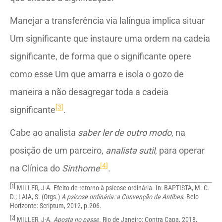
Manejar a transferência via lalíngua implica situar
Um significante que instaure uma ordem na cadeia
significante, de forma que o significante opere
como esse Um que amarra e isola o gozo de
maneira a não desagregar toda a cadeia
[3]
significante
.
Cabe ao analista
saber ler de outro modo
, na
posição de um parceiro,
analista sutil
, para operar
[4]
na Clínica do
Sinthome
.
[1]
MILLER, J-A. Efeito de retorno à psicose ordinária. In: BAPTISTA, M. C.
D.; LAIA, S. (Orgs.)
A psicose ordinária: a Convenção de Antibes
. Belo
Horizonte: Scriptum, 2012, p.206.
[2]
MILLER, J-A.
Aposta no passe
. Rio de Janeiro: Contra Capa, 2018,