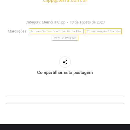
Category:
Memória Clipp
10 de agosto de 2020
Marcações:
Andrés Santos Jr e José Paulo Fiks
Comemoração 10 anos
Verdi e Wagner
Compartilhar esta postagem
Navegação
de
post: