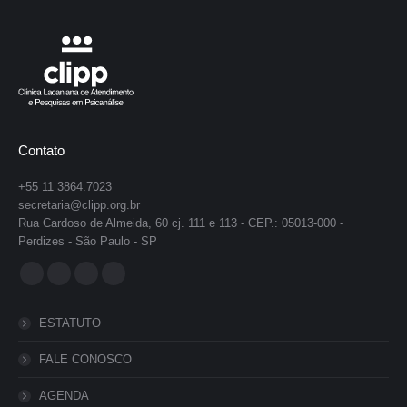
Contato
+55 11 3864.7023
secretaria@clipp.org.br
Rua Cardoso de Almeida, 60 cj. 111 e 113 - CEP.: 05013-000 -
Perdizes - São Paulo - SP
Encontre-nos em:
Facebook
YouTube
Instagram
Whatsapp
page
page
page
page
ESTATUTO
opens
opens
opens
opens
in
in
in
in
FALE CONOSCO
new
new
new
new
AGENDA
window
window
window
window