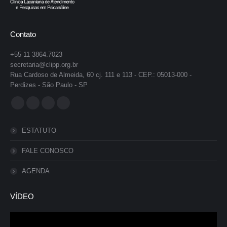
Contato
+55 11 3864.7023
secretaria@clipp.org.br
Rua Cardoso de Almeida, 60 cj. 111 e 113 - CEP.: 05013-000 -
Perdizes - São Paulo - SP
Encontre-nos em:
Facebook
YouTube
Instagram
Whatsapp
page
page
page
page
ESTATUTO
opens
opens
opens
opens
in
in
in
in
FALE CONOSCO
new
new
new
new
AGENDA
window
window
window
window
VÍDEO
Tocador
de