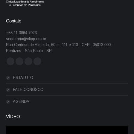
Contato
+55 11 3864.7023
secretaria@clipp.org.br
Rua Cardoso de Almeida, 60 cj. 111 e 113 - CEP.: 05013-000 -
Perdizes - São Paulo - SP
Encontre-nos em:
Facebook
YouTube
Instagram
Whatsapp
page
page
page
page
ESTATUTO
opens
opens
opens
opens
in
in
in
in
FALE CONOSCO
new
new
new
new
AGENDA
window
window
window
window
VÍDEO
Tocador