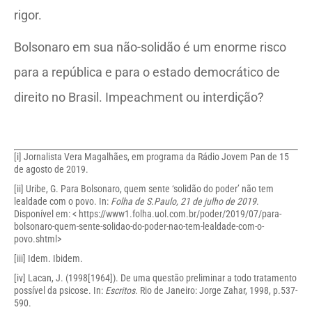
rigor.
Bolsonaro em sua não-solidão é um enorme risco
para a república e para o estado democrático de
direito no Brasil. Impeachment ou interdição?
[i]
Jornalista Vera Magalhães, em programa da Rádio Jovem Pan de 15
de agosto de 2019.
[ii]
Uribe, G. Para Bolsonaro, quem sente ‘solidão do poder’ não tem
lealdade com o povo. In:
Folha de S.Paulo, 21 de julho de 2019
.
Disponível em: <
https://www1.folha.uol.com.br/poder/2019/07/para-
bolsonaro-quem-sente-solidao-do-poder-nao-tem-lealdade-com-o-
povo.shtml
>
[iii]
Idem. Ibidem.
[iv]
Lacan, J. (1998[1964]). De uma questão preliminar a todo tratamento
possível da psicose. In:
Escritos
. Rio de Janeiro: Jorge Zahar, 1998, p.537-
590.