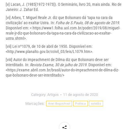
[v]
Lacan, J. (1985[1972-1973]). O Seminário, livro 20, mais ainda. Rio de
Janeiro: J. Zahar Ed.
[vi]
Arbex, T. Miguel Reale Jr. diz que Bolsonaro dá ‘tapa na cara da
civilização’ ao exaltar Ustra. In:
Folha de S.Paulo, 08 de agosto de 2019
.
Disponível em: <
https://www1.folha.uol.com.br/poder/2019/08/miguel-
reale-jr-diz-que-bolsonaro-da-tapa-na-cara-da-civilizacao-ao-exaltar-
ustra.shtml
>.
[vii]
Lei nº1079, de 10 de abril de 1950. Disponível em:
<
http://www.planalto.gov.br/ccivil_03/leis/L1079.htm
>.
[viii]
Autor do impeachment de Dilma diz que Bolsonaro deve ser
interditado. In:
Revista Exame, 30 de julho de 2019
. Disponível em:
<
https://exame.abril.com.br/brasil/autor-do-impeachment-de-dilma-diz-
que-bolsonaro-deve-ser-interditado/
>
Category:
Artigos
11 de agosto de 2020
Marcações:
Ariel Bogochvol
Política
solidão