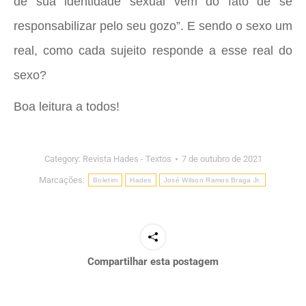
de sua identidade sexual vem do fato de se
responsabilizar pelo seu gozo”. E sendo o sexo um
real, como cada sujeito responde a esse real do
sexo?
Boa leitura a todos!
Category:
Revista Hades - Textos
7 de outubro de 2021
Marcações:
Boletim
Hades
José Wilson Ramos Braga Jr.
Compartilhar esta postagem