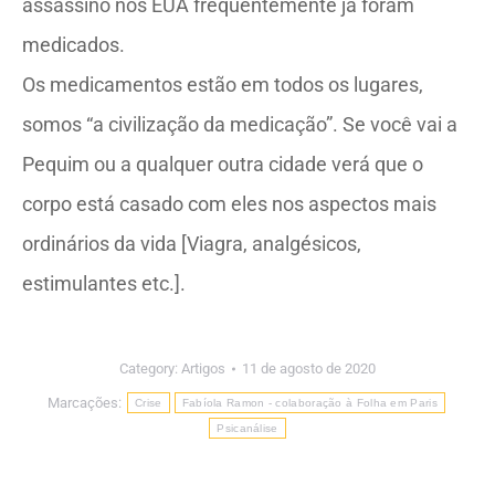
assassino nos EUA freqüentemente já foram
medicados.
Os medicamentos estão em todos os lugares,
somos “a civilização da medicação”. Se você vai a
Pequim ou a qualquer outra cidade verá que o
corpo está casado com eles nos aspectos mais
ordinários da vida [Viagra, analgésicos,
estimulantes etc.].
Category:
Artigos
11 de agosto de 2020
Marcações:
Crise
Fabíola Ramon - colaboração à Folha em Paris
Psicanálise