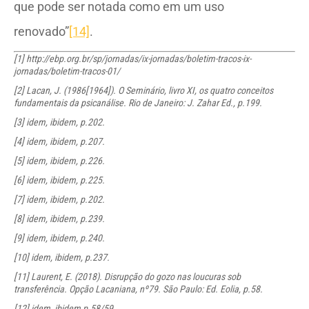
que pode ser notada como em um uso
renovado”
[14]
.
[1]
http://ebp.org.br/sp/jornadas/ix-jornadas/boletim-tracos-ix-
jornadas/boletim-tracos-01/
[2]
Lacan, J. (1986[1964]). O Seminário, livro XI, os quatro conceitos
fundamentais da psicanálise. Rio de Janeiro: J. Zahar Ed., p.199.
[3]
idem, ibidem, p.202.
[4]
idem, ibidem, p.207.
[5]
idem, ibidem, p.226.
[6]
idem, ibidem, p.225.
[7]
idem, ibidem, p.202.
[8]
idem, ibidem, p.239.
[9]
idem, ibidem, p.240.
[10]
idem, ibidem, p.237.
[11]
Laurent, E. (2018). Disrupção do gozo nas loucuras sob
transferência. Opção Lacaniana, nº79. São Paulo: Ed. Eolia, p.58.
[12]
idem, ibidem,p.58/59.