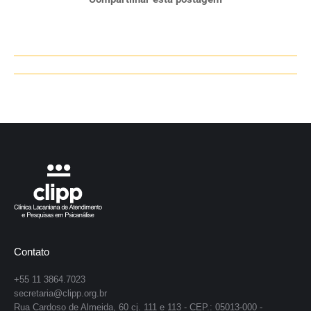
Navegação
de
post:
Contato
+55 11 3864.7023
secretaria@clipp.org.br
Rua Cardoso de Almeida, 60 cj. 111 e 113 - CEP.: 05013-000 -