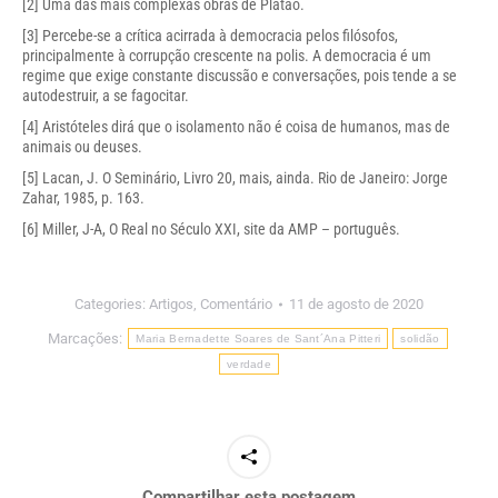
[2]
Uma das mais complexas obras de Platão.
[3]
Percebe-se a crítica acirrada à democracia pelos filósofos,
principalmente à corrupção crescente na polis. A democracia é um
regime que exige constante discussão e conversações, pois tende a se
autodestruir, a se fagocitar.
[4]
Aristóteles dirá que o isolamento não é coisa de humanos, mas de
animais ou deuses.
[5]
Lacan, J. O Seminário, Livro 20, mais, ainda. Rio de Janeiro: Jorge
Zahar, 1985, p. 163.
[6]
Miller, J-A, O Real no Século XXI, site da AMP – português.
Categories:
Artigos
,
Comentário
11 de agosto de 2020
Marcações:
Maria Bernadette Soares de Sant´Ana Pitteri
solidão
verdade
Compartilhar esta postagem