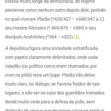
estaria muito longe da democracia, do regime
ateniense como nenhum outro depois dele, período
no qual viveram Platão (*428/427 – +348/347 a.C)
seu mestre Sócrates (* 469/470 – +399) e seu
discípulo Aristóteles (*384 – +322)
[3]
.
A República
figura uma sociedade estratificada,
com papeis claramente delimitados, onde cada
cidadão (ou político como eram chamados, por
viver na pólis) teria um lugar. Platão não deixa
muito claro, no diálogo, se haveria fixidez de tais
lugares, a não ser no caso dos guardiães treinados
desde muito cedo para a defesa da polis, sem
distinção de sexo e que deveriam casar-se entre si.