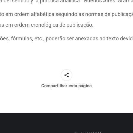
del sentido y la práctica analítica”. Buenos Aires: Grama
xto em ordem alfabética seguindo as normas de publicaç
s em ordem cronológica de publicação.
ações, fórmulas, etc., poderão ser anexadas ao texto dev
Compartilhar esta página