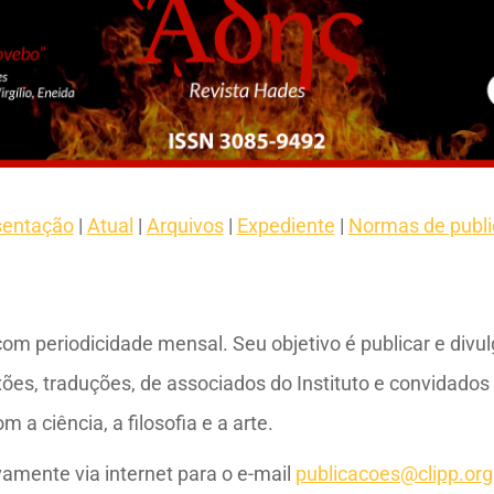
sentação
|
Atual
|
Arquivos
|
Expediente
|
Normas de publ
om periodicidade mensal. Seu objetivo é publicar e divulg
ões, traduções, de associados do Instituto e convidados 
 a ciência, a filosofia e a arte.
amente via internet para o e-mail
publicacoes@clipp.org