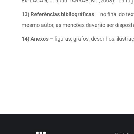
Ex:
LACAN, J. apud TARRAB, M. (2008). “La fuga 
13)
Referências bibliográficas
– no final do te
mesmo autor, as menções deverão ser disposta
14)
Anexos
– figuras, grafos, desenhos, ilustr