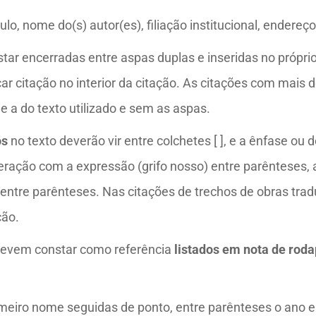
lo, nome do(s) autor(es), filiação institucional, endereç
estar encerradas entre aspas duplas e inseridas no própri
icar citação no interior da citação. As citações com mai
a do texto utilizado e sem as aspas.
os
no texto deverão vir entre colchetes [ ], e a ênfase ou 
teração com a expressão (grifo nosso) entre parênteses, 
) entre parênteses. Nas citações de trechos de obras tra
ção.
devem constar como referência
listados em nota de rod
rimeiro nome seguidas de ponto, entre parênteses o ano 