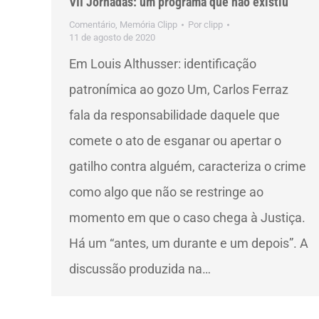
VII Jornadas: um programa que não existiu
Comentário
,
Memória Clipp
Por
clipp
11 de agosto de 2020
Em Louis Althusser: identificação
patronímica ao gozo Um, Carlos Ferraz
fala da responsabilidade daquele que
comete o ato de esganar ou apertar o
gatilho contra alguém, caracteriza o crime
como algo que não se restringe ao
momento em que o caso chega à Justiça.
Há um “antes, um durante e um depois”. A
discussão produzida na…