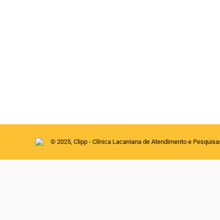
ESTAMOS TODOS, POSITIVAMENTE, ESGOTADO
Revista Hades - Textos
Por
clipp
14 de dezembro de 2021
“O sujeito do desempenho acaba entregando-
explorador e ao mesmo tempo o explorado, o 
estranha para a exploração própria, a…
© 2025, Clipp - Clínica Lacaniana de Atendimento e Pesquis