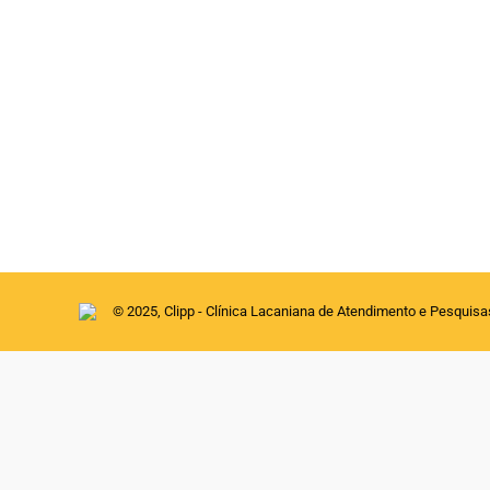
NOITE DE DEBATE SOBRE O ENSINO
Artigos
Por
clipp
11 de agosto de 2020
Maria Helena Barbosa A Diretoria da CLIPP 
março. A partir da pergunta feita por Jacque
Congresso da AMP, Sandra Grostein instigo
© 2025, Clipp - Clínica Lacaniana de Atendimento e Pesquis