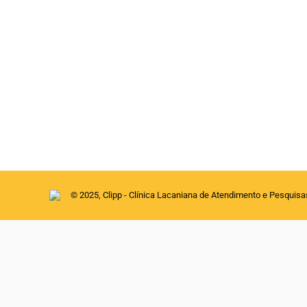
GUERRA E PAZ : FREUD, HOBBES, ROUSSEAU A
Revista Hades - Textos
Por
clipp
16 de maio de 2022
Maria Bernadette Soares de Sant´Ana Pitte
acontecer em um mundo civilizado? A guerr
mesmo quando não há um brilhante sol no ho
© 2025, Clipp - Clínica Lacaniana de Atendimento e Pesquis