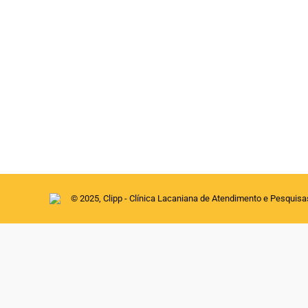
Uma clínica do sensível
Artigos
Por
clipp
10 de agosto de 2020
Vladimir Safatle Título : Uma clínica do sensí
Professor-Doutor do Departamento de Filosof
(seção filosofia/psicanálise) e organizador do
© 2025, Clipp - Clínica Lacaniana de Atendimento e Pesquis