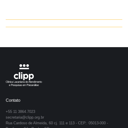
Navegação
de
post:
Contato
+55 11 3864.7023
secretaria@clipp.org.br
Rua Cardoso de Almeida, 60 cj. 111 e 113 - CEP.: 05013-000 -