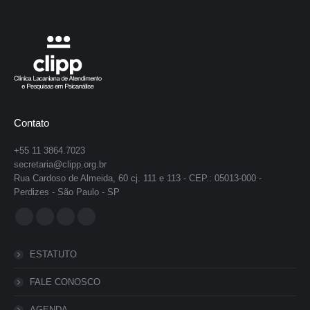
Contato
+55 11 3864.7023
secretaria@clipp.org.br
Rua Cardoso de Almeida, 60 cj. 111 e 113 - CEP.: 05013-000 -
Perdizes - São Paulo - SP
Encontre-nos em:
Facebook
YouTube
Instagram
Whatsapp
page
page
page
page
ESTATUTO
opens
opens
opens
opens
in
in
in
in
FALE CONOSCO
new
new
new
new
AGENDA