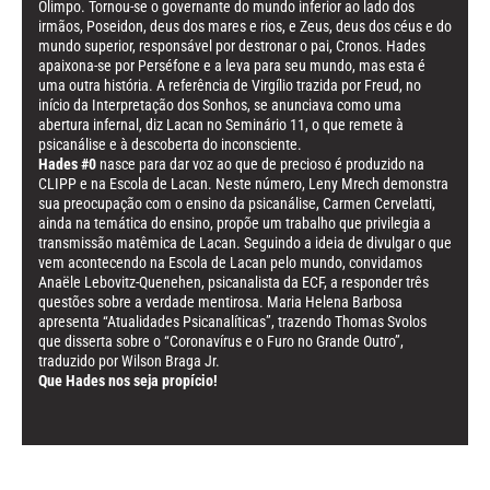
Olimpo. Tornou-se o governante do mundo inferior ao lado dos
irmãos, Poseidon, deus dos mares e rios, e Zeus, deus dos céus e do
mundo superior, responsável por destronar o pai, Cronos. Hades
apaixona-se por Perséfone e a leva para seu mundo, mas esta é
uma outra história. A referência de Virgílio trazida por Freud, no
início da Interpretação dos Sonhos, se anunciava como uma
abertura infernal, diz Lacan no Seminário 11, o que remete à
psicanálise e à descoberta do inconsciente.
Hades #0
nasce para dar voz ao que de precioso é produzido na
CLIPP e na Escola de Lacan. Neste número, Leny Mrech demonstra
sua preocupação com o ensino da psicanálise, Carmen Cervelatti,
ainda na temática do ensino, propõe um trabalho que privilegia a
transmissão matêmica de Lacan. Seguindo a ideia de divulgar o que
vem acontecendo na Escola de Lacan pelo mundo, convidamos
Anaële Lebovitz-Quenehen, psicanalista da ECF, a responder três
questões sobre a verdade mentirosa. Maria Helena Barbosa
apresenta “Atualidades Psicanalíticas”, trazendo Thomas Svolos
que disserta sobre o “Coronavírus e o Furo no Grande Outro”,
traduzido por Wilson Braga Jr.
Que Hades nos seja propício!