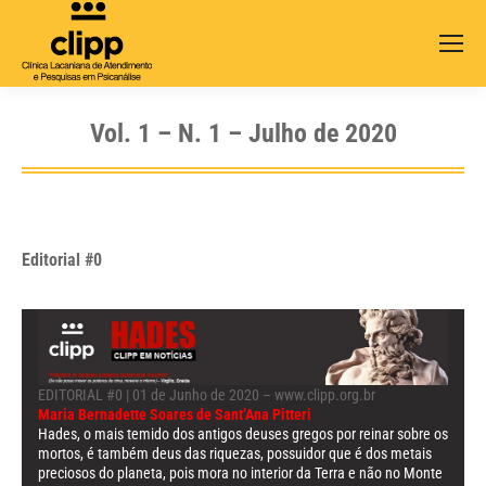
Search:
Vol. 1 – N. 1 – Julho de 2020
Editorial #0
EDITORIAL #0 | 01 de Junho de 2020 –
www.clipp.org.br
Maria Bernadette Soares de Sant’Ana Pitteri
Hades, o mais temido dos antigos deuses gregos por reinar sobre os
mortos, é também deus das riquezas, possuidor que é dos metais
preciosos do planeta, pois mora no interior da Terra e não no Monte