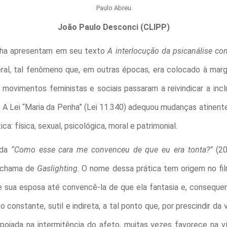
Paulo Abreu
João Paulo Desconci (CLIPP)
unha apresentam em seu texto
A interlocução da psicanálise co
ral, tal fenômeno que, em outras épocas, era colocado à mar
 movimentos feministas e sociais passaram a reivindicar a inc
A Lei “Maria da Penha” (Lei 11.340) adequou mudanças atinent
a: física, sexual, psicológica, moral e patrimonial.
ada
“Como esse cara me convenceu de que eu era tonta?”
(2
e chama de
Gaslighting
. O nome dessa prática tem origem no f
e sua esposa até convencê-la de que ela fantasia e, conseque
 constante, sutil e indireta, a tal ponto que, por prescindir da 
oiada na intermitência do afeto, muitas vezes favorece na ví