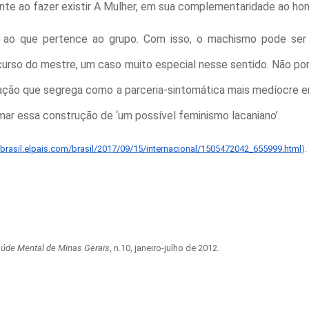
mente ao fazer existir A Mulher, em sua complementaridade ao 
põe ao que pertence ao grupo. Com isso, o machismo pode se
scurso do mestre, um caso muito especial nesse sentido. Não po
tação que segrega como a parceria-sintomática mais medíocre e
mar essa construção de ‘um possível feminismo lacaniano’.
/brasil.elpais.com/brasil/2017/09/15/internacional/1505472042_655999.html
).
Saúde Mental de Minas Gerais
, n.10, janeiro-julho de 2012.
.