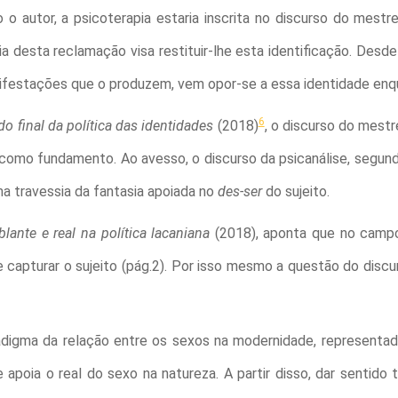
 o autor, a psicoterapia estaria inscrita no discurso do mestre
a desta reclamação visa restituir-lhe esta identificação. Desde 
nifestações que o produzem, vem opor-se a essa identidade enqu
6
o final da política das identidades
(2018)
, o discurso do mestr
, como fundamento. Ao avesso, o discurso da psicanálise, segun
ma travessia da fantasia apoiada no
des-ser
do sujeito.
lante e real na política lacaniana
(2018), aponta que no campo 
e capturar o sujeito (pág.2). Por isso mesmo a questão do dis
igma da relação entre os sexos na modernidade, representad
e apoia o real do sexo na natureza. A partir disso, dar sentido