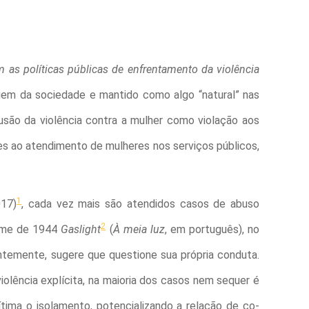
m as políticas públicas de enfrentamento da violência
gem da sociedade e mantido como algo “natural” nas
lusão da violência contra a mulher como violação aos
es ao atendimento de mulheres nos serviços públicos,
1
017)
, cada vez mais são atendidos casos de abuso
2
ilme de 1944
Gaslight
(
À meia luz
, em português), no
ntemente, sugere que questione sua própria conduta.
violência explícita, na maioria dos casos nem sequer é
tima o isolamento, potencializando a relação de co-