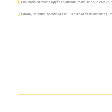
6
Publicado na revista
Opção Lacaniana Online
, ano 9, n.25 e 26
7
LACAN, Jacques.
Seminário XVII – O avesso da psicanálise
(196
Navegação
de