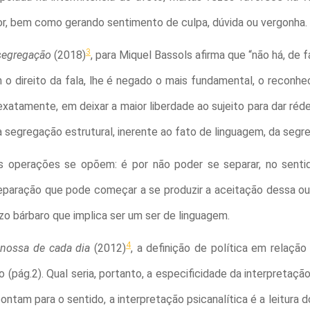
r, bem como gerando sentimento de culpa, dúvida ou vergonha.
3
 segregação
(2018)
, para Miquel Bassols afirma que “não há, de 
 o direito da fala, lhe é negado o mais fundamental, o reconh
 exatamente, em deixar a maior liberdade ao sujeito para dar réd
ma segregação estrutural, inerente ao fato de linguagem, da segr
 operações se opõem: é por não poder se separar, no sentid
separação que pode começar a se produzir a aceitação dessa ou
o bárbaro que implica ser um ser de linguagem.
4
nossa de cada dia
(2012)
, a definição de política em relação
(pág.2). Qual seria, portanto, a especificidade da interpretação
pontam para o sentido, a interpretação psicanalítica é a leitura 