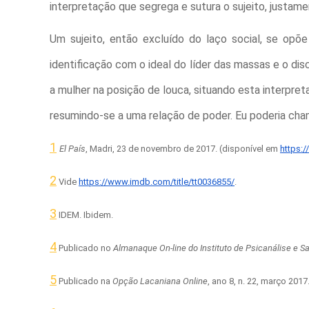
interpretação que segrega e sutura o sujeito, justa
Um sujeito, então excluído do laço social, se o
identificação com o ideal do líder das massas e o di
a mulher na posição de louca, situando esta interpre
resumindo-se a uma relação de poder. Eu poderia cha
1
El País
, Madri, 23 de novembro de 2017. (disponível em
https:/
2
Vide
https://www.imdb.com/title/tt0036855/
.
3
IDEM. Ibidem.
4
Publicado no
Almanaque On-line do Instituto de Psicanálise e 
5
Publicado na
Opção Lacaniana Online
, ano 8, n. 22, março 2017