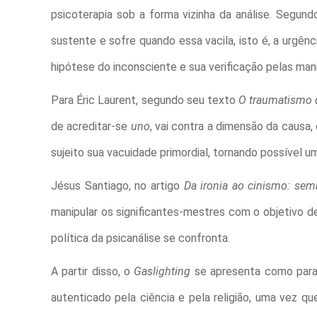
psicoterapia sob a forma vizinha da análise. Segundo
sustente e sofre quando essa vacila, isto é, a urgênci
hipótese do inconsciente e sua verificação pelas ma
Para Éric Laurent, segundo seu texto
O traumatismo d
de acreditar-se
uno
, vai contra a dimensão da causa
sujeito sua vacuidade primordial, tornando possível u
Jésus Santiago, no artigo
Da ironia ao cinismo: semb
manipular os significantes-mestres com o objetivo d
política da psicanálise se confronta.
A partir disso, o
Gaslighting
se apresenta como parad
autenticado pela ciência e pela religião, uma vez qu