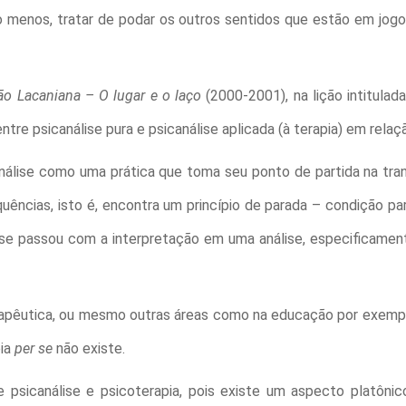
pelo menos, tratar de podar os outros sentidos que estão em jo
ão Lacaniana – O lugar e o laço
(2000-2001), na lição intitulad
ntre psicanálise pura e psicanálise aplicada (à terapia) em relaç
canálise como uma prática que toma seu ponto de partida na tr
uências, isto é, encontra um princípio de parada – condição par
e se passou com a interpretação em uma análise, especificamen
 terapêutica, ou mesmo outras áreas como na educação por exem
pia
per se
não existe.
e psicanálise e psicoterapia, pois existe um aspecto platôni