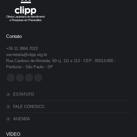
Contato
+55 11 3864.7023
secretaria@clipp.org.br
Rua Cardoso de Almeida, 60 cj. 111 e 113 - CEP.: 05013-000 -
Perdizes - São Paulo - SP
Encontre-nos em:
Facebook
YouTube
Instagram
Whatsapp
page
page
page
page
ESTATUTO
opens
opens
opens
opens
in
in
in
in
FALE CONOSCO
new
new
new
new
AGENDA
window
window
window
window
VÍDEO