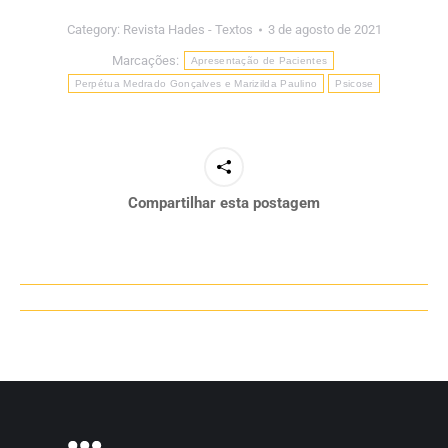
Category:
Revista Hades - Textos
3 de agosto de 2021
Marcações:
Apresentação de Pacientes
Perpétua Medrado Gonçalves e Marizilda Paulino
Psicose
Compartilhar esta postagem
Navegação
de
post: