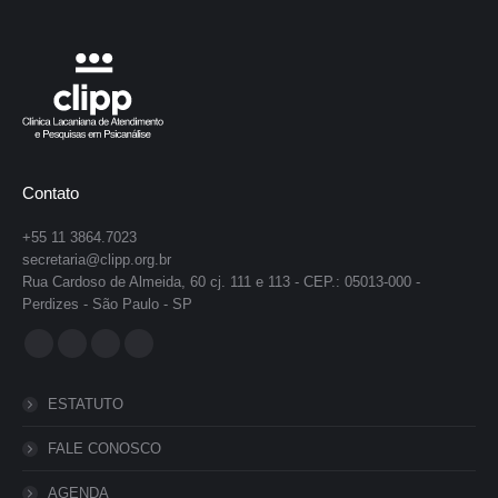
Contato
+55 11 3864.7023
secretaria@clipp.org.br
Rua Cardoso de Almeida, 60 cj. 111 e 113 - CEP.: 05013-000 -
Perdizes - São Paulo - SP
Encontre-nos em:
Facebook
YouTube
Instagram
Whatsapp
page
page
page
page
ESTATUTO
opens
opens
opens
opens
in
in
in
in
FALE CONOSCO
new
new
new
new
AGENDA