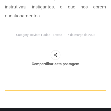
instrutivas, instigantes, e que nos abrem
questionamentos.
Category:
Revista Hades - Textos
15 de março de 2023
Compartilhar esta postagem
Navegação
de
post: