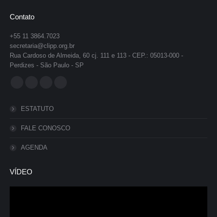
Contato
+55 11 3864.7023
secretaria@clipp.org.br
Rua Cardoso de Almeida, 60 cj. 111 e 113 - CEP.: 05013-000 -
Perdizes - São Paulo - SP
Encontre-nos em:
Facebook
YouTube
Instagram
Whatsapp
page
page
page
page
ESTATUTO
opens
opens
opens
opens
in
in
in
in
FALE CONOSCO
new
new
new
new
AGENDA
window
window
window
window
VÍDEO
Tocador
de
vídeo