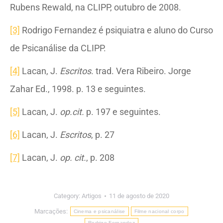
Rubens Rewald, na CLIPP, outubro de 2008.
[3]
Rodrigo Fernandez é psiquiatra e aluno do Curso
de Psicanálise da CLIPP.
[4]
Lacan, J.
Escritos
. trad.
Vera Ribeiro. Jorge
Zahar Ed., 1998. p. 13 e seguintes.
[5]
Lacan, J.
op.cit.
p. 197 e seguintes.
[6]
Lacan, J.
Escritos
, p. 27
[7]
Lacan, J.
op. cit.
, p. 208
Category:
Artigos
11 de agosto de 2020
Marcações:
Cinema e psicanálise
Filme nacional corpo
Rodrigo Fernandez