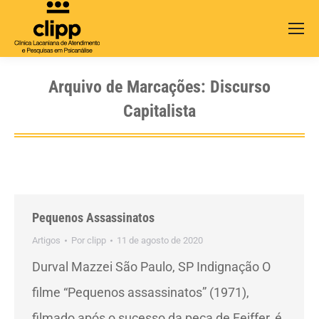
Search:
Arquivo de Marcações:
Discurso
Capitalista
Pequenos Assassinatos
Artigos
Por
clipp
11 de agosto de 2020
Durval Mazzei São Paulo, SP Indignação O
filme “Pequenos assassinatos” (1971),
filmado após o sucesso da peça de Feiffer, é