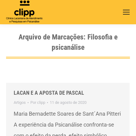
Search:
Arquivo de Marcações:
Filosofia e
psicanálise
LACAN E A APOSTA DE PASCAL
Artigos
Por
clipp
11 de agosto de 2020
Maria Bernadette Soares de Sant´Ana Pitteri
A experiência da Psicanálise confronta-se
com o efeito da perda, efeito simbólico