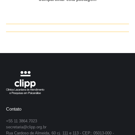
Navegação
de
post:
Contato
+55 11 3864.7023
secretaria@clipp.org.br
Rua Cardoso de Almeida, 60 cj. 111 e 113 - CEP.: 05013-000 -