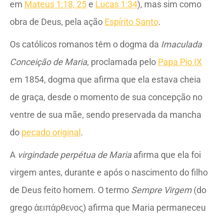
em
Mateus 1:18, 25
e
Lucas 1:34
), mas sim como
obra de Deus, pela ação
Espírito Santo
.
Os católicos romanos têm o dogma da
Imaculada
Conceição de Maria
, proclamada pelo
Papa Pio IX
em 1854, dogma que afirma que ela estava cheia
de graça, desde o momento de sua concepção no
ventre de sua mãe, sendo preservada da mancha
do
pecado original
.
A
virgindade perpétua de Maria
afirma que ela foi
virgem antes, durante e após o nascimento do filho
de Deus feito homem. O termo
Sempre Virgem
(do
grego ἀειπάρθενος) afirma que Maria permaneceu