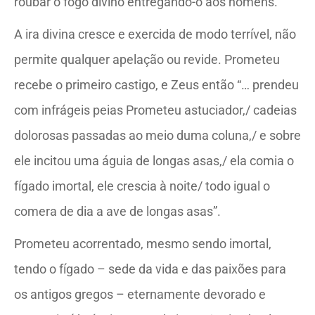
roubar o fogo divino entregando-o aos homens.
A ira divina cresce e exercida de modo terrível, não
permite qualquer apelação ou revide. Prometeu
recebe o primeiro castigo, e Zeus então “… prendeu
com infrágeis peias Prometeu astuciador,/ cadeias
dolorosas passadas ao meio duma coluna,/ e sobre
ele incitou uma águia de longas asas,/ ela comia o
fígado imortal, ele crescia à noite/ todo igual o
comera de dia a ave de longas asas”.
Prometeu acorrentado, mesmo sendo imortal,
tendo o fígado – sede da vida e das paixões para
os antigos gregos – eternamente devorado e