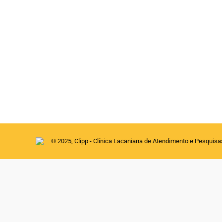
HOMEM DOS LOBOS – UM NOME PARA SERGUEI
Artigos
Por
clipp
11 de agosto de 2020
Carmen Silvia Cervelatti Membro da EBP e 
do Homem dos Lobos, diferentemente dos out
quando morreu aos 92 anos de idade. Graça
© 2025, Clipp - Clínica Lacaniana de Atendimento e Pesquis