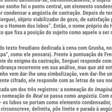
esse sonho foi o ponto central, um elemento conde
or condensar a angústia de castração. Depois de t
Serguei, objeto viabilizador de gozo, de satisfaçã
 sou o Homem dos lobos”. Então, o nome próprio d
o que fixa a posição do sujeito como aquele a ser 
 do texto freudiano dedicada à cena com Grusha, no
spa”, como ele pensara). Frente à pontuação de Fr
ante do enigma da castração, Serguei responde com l
rança recorrente em sua análise, mas que até entã
nho vem dar-lhe uma simbolização, vem dar-lhe um
ciente cifrado, ele responde com as letras de seu n
cada um dos três registros: a nomeação do
Imaginá
a nomeação do
Real
se passa como
angústia
. Com 
– os lobos se portam como elemento condensador, 
ircunscreve, delimita, põe limite e parada à angú