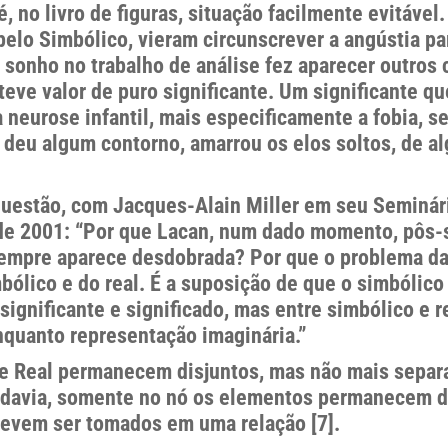
, no livro de figuras, situação facilmente evitável
pelo Simbólico, vieram circunscrever a angústia pa
 sonho no trabalho de análise fez aparecer outros 
ve valor de puro significante. Um significante que
neurose infantil, mais especificamente a fobia, se
 deu algum contorno, amarrou os elos soltos, de 
questão, com Jacques-Alain Miller em seu Seminá
 de 2001: “Por que Lacan, num dado momento, pôs-
 sempre aparece desdobrada? Por que o problema 
bólico e do real. É a suposição de que o simbólic
significante e significado, mas entre simbólico e r
nquanto representação imaginária.”
e Real permanecem disjuntos, mas não mais separa
todavia, somente no nó os elementos permanecem di
 devem ser tomados em uma relação [7].