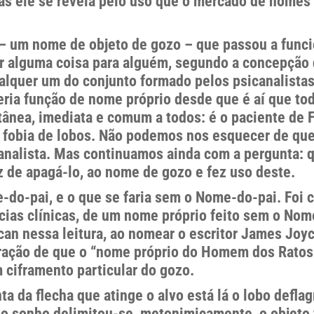
 ele se revela pelo uso que o mercado de nomes f
 um nome de objeto de gozo – que passou a funcio
 alguma coisa para alguém, segundo a concepção 
ualquer um do conjunto formado pelos psicanalista
eria função de nome próprio desde que é aí que t
antânea, imediata e comum a todos: é o paciente d
a fobia de lobos. Não podemos nos esquecer de q
analista. Mas continuamos ainda com a pergunta: qu
 de apagá-lo, ao nome de gozo e fez uso deste.
-do-pai, e o que se faria sem o Nome-do-pai. Foi
as clínicas, de um nome próprio feito sem o Nome-
n nessa leitura, ao nomear o escritor James Jo
ção de que o “nome próprio do Homem dos Ratos é 
 ciframento particular do gozo.
 da flecha que atinge o alvo está lá o lobo defla
o sonho delimitou-se, metonimicamente, o objeto fó