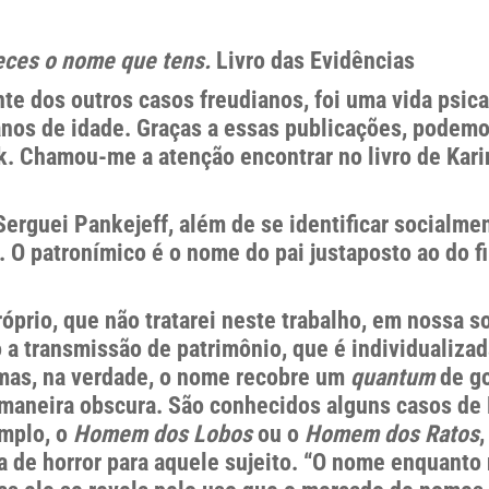
eces o nome que tens.
Livro das Evidências
e dos outros casos freudianos, foi uma vida psica
anos de idade. Graças a essas publicações, podem
 Chamou-me a atenção encontrar no livro de Karin 
Serguei Pankejeff, além de se identificar social
 O patronímico é o nome do pai justaposto ao do f
prio, que não tratarei neste trabalho, em nossa s
 a transmissão de patrimônio, que é individualiza
 mas, na verdade, o nome recobre um
quantum
de go
 maneira obscura. São conhecidos alguns casos de 
mplo, o
Homem dos Lobos
ou o
Homem dos Ratos
,
a de horror para aquele sujeito. “O nome enquanto