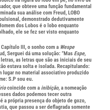
nsador, que obteve uma função fundamental
erminada sua análise com Freud, LOBO
o pulsional, demonstrado dedutivamente
o Homem dos Lobos é o lobo enquanto
olhado, ele se fez ser visto enquanto
 Capítulo III, o sonho com a
Wespe
eud, Serguei dá uma solução: “Mas
Espe
,
etras, as letras que são as iniciais de seu
o estava solta e isolada. Recapitulando:
 lugar no material associativo produzido
ome: S.P sou eu.
rio
coincide com a
inibição
, a nomeação
esses dados podemos tecer outra
é a própria presença do objeto de gozo,
stia, que passou a ser deflagrada somente