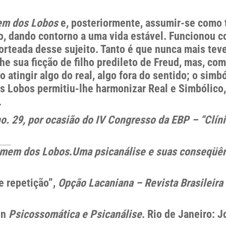
m dos Lobos
e, posteriormente, assumir-se como t
o, dando contorno a uma vida estável. Funcionou 
norteada desse sujeito. Tanto é que nunca mais tev
he sua ficção de filho predileto de Freud, mas, c
tingir algo do real, algo fora do sentido; o simb
Lobos permitiu-lhe harmonizar Real e Simbólico,
.
. 29, por ocasião do IV Congresso da EBP – “Clín
omem dos Lobos
.
Uma psicanálise e suas conseqüên
e repetição”,
Opção Lacaniana – Revista Brasileira 
in
Psicossomática e Psicanálise
. Rio de Janeiro: J