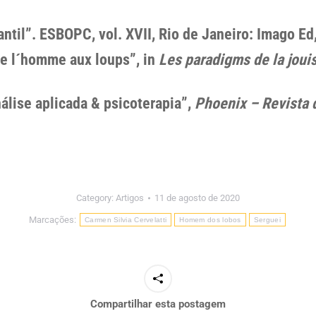
antil”. ESBOPC, vol. XVII, Rio de Janeiro: Imago E
de l´homme aux loups”, in
Les paradigms de la jou
nálise aplicada & psicoterapia”,
Phoenix – Revista 
Category:
Artigos
11 de agosto de 2020
Marcações:
Carmen Silvia Cervelatti
Homem dos lobos
Serguei
Compartilhar esta postagem