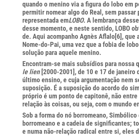
quando o menino via a figura do lobo em pé
permitir nomear algo do Real, sem passar 
representada em
LOBO
. A lembrança desse
desse momento, e neste sentido, LOBO obte
de. Aqui acompanho Agnès Aflalo[6], que a 
Nome-do-Pai, uma vez que a fobia de lobo
solução para aquele menino.
Encontram-se mais subsídios para nossa 
le lien
[2000-2001], de 10 e 17 de janeiro
último ensino, e cuja argumentação nem
suposição. É a suposição do acordo do sim
próprio é um ponto de capitonê, não entre 
relação às coisas, ou seja, com o mundo e
Sob a forma do nó borromeano, Simbólico 
borromeano e a cadeia de significantes; 
e numa não-relação radical entre si, eles