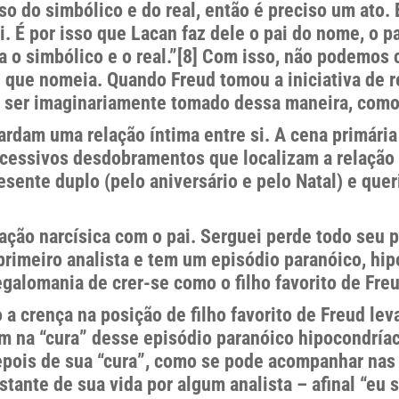
 do simbólico e do real, então é preciso um ato. 
. É por isso que Lacan faz dele o pai do nome, o 
 o simbólico e o real.”[8] Com isso, não podemos 
 que nomeia. Quando Freud tomou a iniciativa de r
 ser imaginariamente tomado dessa maneira, como 
ardam uma relação íntima entre si. A cena primári
ucessivos desdobramentos que localizam a relação 
resente duplo (pelo aniversário e pelo Natal) e que
lação narcísica com o pai. Serguei perde todo seu p
primeiro analista e tem um episódio paranóico, hip
alomania de crer-se como o filho favorito de Freud
a crença na posição de filho favorito de Freud le
am na “cura” desse episódio paranóico hipocondrí
. Depois de sua “cura”, como se pode acompanhar 
restante de sua vida por algum analista – afinal “