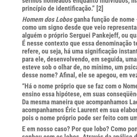
sermos nomeados enquanto indivíduos, mas
princípio de identificação.” [2]
Homem dos Lobos
ganha função de nome –
como um signo desde que veio representar
alguém o próprio Serguei Pankejeff, ou q
É nesse contexto que essa denominação t
refere, ou seja, há uma significação inst
para ele, desenvolvendo, em seguida, um
esteve sob o olhar de, no mínimo, um psic
desse nome? Afinal, ele se apegou, em vez
“Há o nome próprio que se faz com o Nome
ensino essa hipótese, em suas conseqüênci
Da mesma maneira que acompanhamos Laca
acompanhamos Éric Laurent em sua elabora
pois o nome próprio pode ser feito com um
E em nosso caso? Por que lobo? Como ponta
sonhou com os lobos. Através da análise d