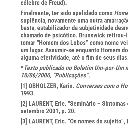
célebre de Freud).
Finalmente, ter sido apelidado como
Home
suplência, novamente uma outra amarraçã
basta, estabilizador da subjetividade des
chamado de psicótico. Brunswick retirou-l
tomar “Homem dos Lobos” como nome veio a
um lugar. Assumir-se enquanto Homem dos 
alguma efetividade, até o fim de seus dias
*
Texto publicado no Boletim Um-por-Um no
10/06/2006, “Publicações”.
[1] OBHOLZER, Karin.
Conversas com o H
1993.
[2] LAURENT, Eric. “Seminário – Sintomas 
setembro 2001, p. 20.
[3] LAURENT, Eric. “Os nomes do sujeito”, 