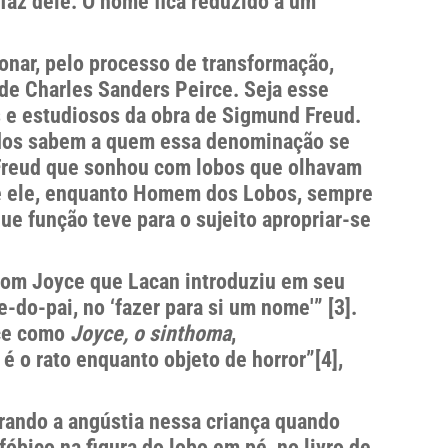
az dele. O nome fica reduzido a um
nar, pelo processo de transformação,
de Charles Sanders Peirce. Seja esse
s e estudiosos da obra de Sigmund Freud.
odos sabem a quem essa denominação se
e Freud que sonhou com lobos que olhavam
ue ele, enquanto Homem dos Lobos, sempre
e função teve para o sujeito apropriar-se
 com Joyce que Lacan introduziu em seu
do-pai, no ‘fazer para si um nome'” [3].
yce como
Joyce, o sinthoma
,
o rato enquanto objeto de horror”[4],
grando a angústia nessa criança quando
bico na figura do lobo em pé, no livro de