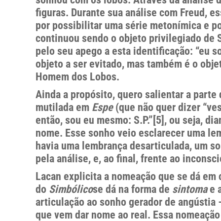
figuras. Durante sua análise com Freud, 
por possibilitar uma série metonímica e p
continuou sendo o objeto privilegiado de 
pelo seu apego a esta identificação: “eu
objeto a ser evitado, mas também é o objet
Homem dos Lobos.
Ainda a propósito, quero salientar a parte
mutilada em
Espe
(que não quer dizer “ve
então, sou eu mesmo: S.P.”[5], ou seja, di
nome. Esse sonho veio esclarecer uma lemb
havia uma lembrança desarticulada, um so
pela análise, e, ao final, frente ao incons
Lacan explicita a nomeação que se dá em 
do
Simbólico
se dá na forma de
sintoma
e 
articulação ao sonho gerador de angústia 
que vem dar nome ao real. Essa nomeação c