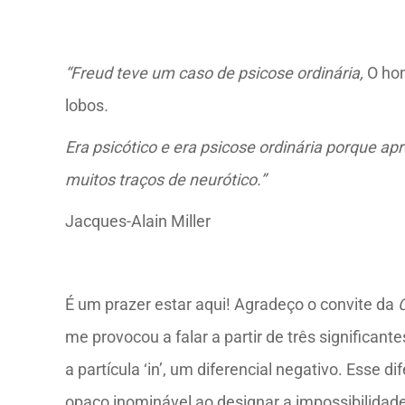
“Freud teve um caso de psicose ordinária,
O ho
lobos
.
Era psicótico e era psicose ordinária porque ap
muitos traços de neurótico.”
Jacques-Alain Miller
É um prazer estar aqui! Agradeço o convite da
C
me provocou a falar a partir de três significantes
a partícula ‘in’, um diferencial negativo. Esse d
opaco inominável ao designar a impossibilidade