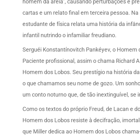
homem da areia”, causando perturbações e press
cartas e um relato final em terceira pessoa. N
estudante de física relata uma história da infâ
infantil nutrindo o infamiliar freudiano.
Serguéi Konstantínovitch Pankéyev, o Homem d
Paciente profissional, assim o chama Richard 
Homem dos Lobos. Seu prestígio na história da
o que chamamos seu nome de gozo. Um sonho in
um conto noturno que, de tão inextinguível, se 
Como os textos do próprio Freud, de Lacan e dos
Homem dos Lobos resiste à decifração, imortali
que Miller dedica ao Homem dos Lobos chama-se