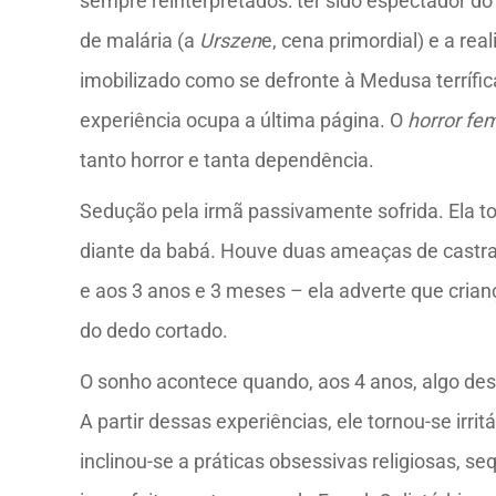
sempre reinterpretados: ter sido espectador do
de malária (a
Urszen
e, cena primordial) e a real
imobilizado como se defronte à Medusa terrífi
experiência ocupa a última página. O
horror fe
tanto horror e tanta dependência.
Sedução pela irmã passivamente sofrida. Ela toc
diante da babá. Houve duas ameaças de castraç
e aos 3 anos e 3 meses – ela adverte que crian
do dedo cortado.
O sonho acontece quando, aos 4 anos, algo dest
A partir dessas experiências, ele tornou-se irrit
inclinou-se a práticas obsessivas religiosas,