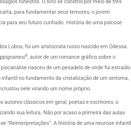
ágios funestos. O livro se constrói por meio de três
a carta, para fundamentar seus temores, o jovem
ncia para seu futuro cunhado. História de uma psicose
os Lobos, foi um aristocrata russo nascido em Odessa.
4
Appignanesi
, autor de um romance gráfico sobre o
 psicanálise nasceu de um pesadelo de onde foi extraído
fantil no fundamento da cristalização de um sintoma,
incrustou nele virando um nome próprio.
 autores clássicos em geral, poetas e escritores, o
zando sua leitura. Não por acaso a primeira das aulas
 “Reinterpretações”. A história de uma neurose infanti