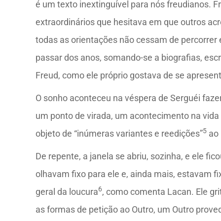
é um texto inextinguível para nós freudianos. F
extraordinários que hesitava em que outros acr
todas as orientações não cessam de percorrer 
passar dos anos, somando-se a biografias, escr
Freud, como ele próprio gostava de se apresent
O sonho aconteceu na véspera de Serguéi faze
um ponto de virada, um acontecimento na vida 
5
objeto de “inúmeras variantes e reedições”
ao 
De repente, a janela se abriu, sozinha, e ele 
olhavam fixo para ele e, ainda mais, estavam f
6
geral da loucura
, como comenta Lacan. Ele grit
as formas de petição ao Outro, um Outro prove