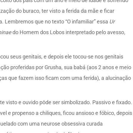
 coito dos pais com um ano e meio de idade e sofrendo
ização do buraco, ter visto a ferida da mãe e ficar
ca. Lembremos que no texto “O infamiliar” essa
Ur
minae
do Homem dos Lobos interpretado pelo avesso,
ou seus genitais, e depois ele tocou-se nos genitais
ão proferidas por Grusha, sua babá (aos 2 anos e meio
ças que fazem isso ficam com uma ferida), a alucinação
e visto e ouvido pôde ser simbolizado. Passivo e fixado.
ável e propenso a chiliques, ficou ansioso e fóbico, depois
 sequelado com uma neurose obsessiva curada