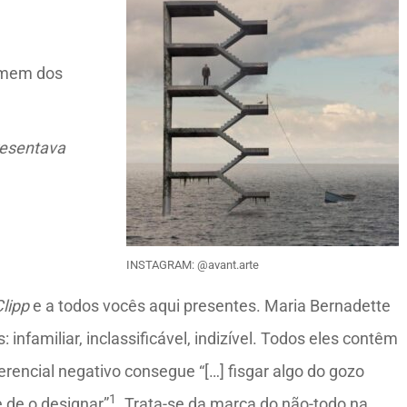
mem dos
resentava
INSTAGRAM: @avant.arte
lipp
e a todos vocês aqui presentes. Maria Bernadette
: infamiliar, inclassificável, indizível. Todos eles contêm
iferencial negativo consegue “[…] fisgar algo do gozo
1
 de o designar”
. Trata-se da marca do não-todo na