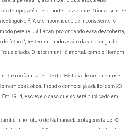
infância perduram, assim como os afetos a elas
do tempo, até que a morte nos separe. O inconsciente
2
nextinguível
. A atemporalidade do inconsciente, o
 de modo perene. Já Lacan, prolongando essa descoberta,
3
 do futuro
, testemunhando assim da vida longa do
e Freud citado. O fator infantil é imortal, como o Homem
entre o infamiliar e o texto “História de uma neurose
do Homem dos Lobos. Freud o conhece já adulto, com 23
. Em 1914, escreve o caso que só será publicado em
rna também no futuro de Nathanael, protagonista de “O