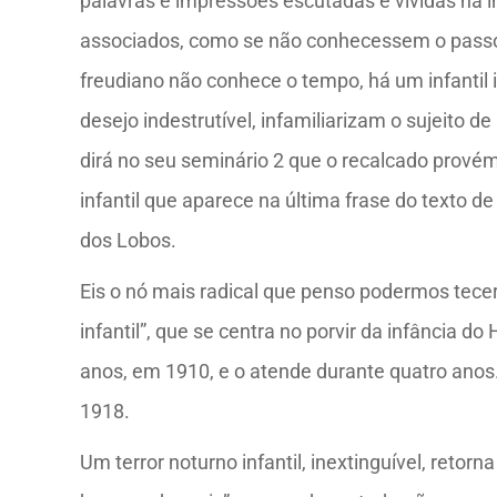
palavras e impressões escutadas e vividas na 
associados, como se não conhecessem o passo 
freudiano não conhece o tempo, há um infantil i
desejo indestrutível, infamiliarizam o sujeito
dirá no seu seminário 2 que o recalcado provém
infantil que aparece na última frase do texto d
dos Lobos.
Eis o nó mais radical que penso podermos tecer 
infantil”, que se centra no porvir da infância 
anos, em 1910, e o atende durante quatro anos
1918.
Um terror noturno infantil, inextinguível, reto