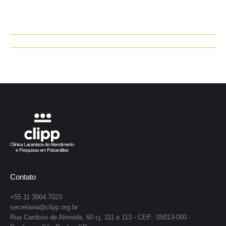
Navegação
de
post:
Contato
+55 11 3864.7023
secretaria@clipp.org.br
Rua Cardoso de Almeida, 60 cj. 111 e 113 - CEP.: 05013-000 -